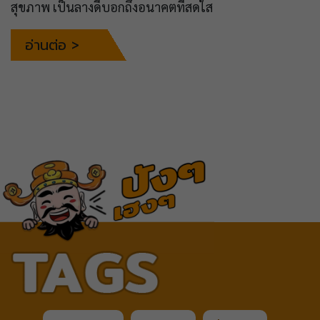
สุขภาพ เป็นลางดีบอกถึงอนาคตที่สดใส
อ่านต่อ >