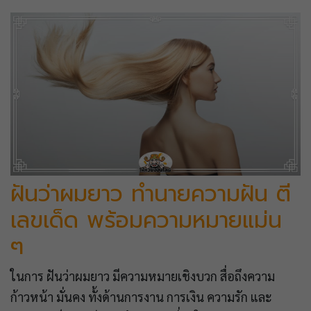
ฝันว่าผมยาว ทำนายความฝัน ตี
เลขเด็ด พร้อมความหมายแม่น
ๆ
ในการ ฝันว่าผมยาว มีความหมายเชิงบวก สื่อถึงความ
ก้าวหน้า มั่นคง ทั้งด้านการงาน การเงิน ความรัก และ