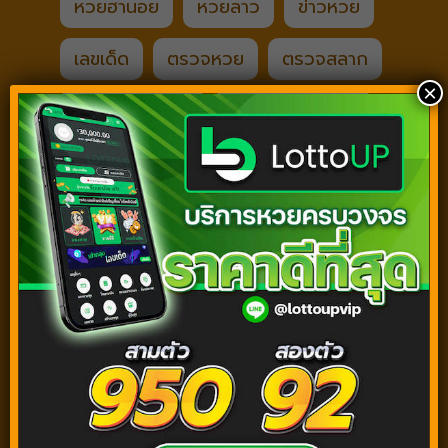
หวยฮานอย
หวยลาว
ข่าวหวย
เลขเด็ด
ตรวจหวย
ตรวจสลาก
×
หวยหุ้นออนไลน์
หวยออนไลน์888
เครื่องรางของขลัง
ความเชื่อ / ความศรัทธา
สิ่งศักดิ์สิทธิ์
เลขกำลังวัน
สลากกินแบ่งรัฐบาล
เว็บเศรษฐี
เศรษฐี
ทำนายฝันเลขเด็ด
หวยไทยรัฐ
หมานดี
เลขเด็ดฮานอย
แนวทางฮานอยวันนี้
สูตรหวยฮานอย