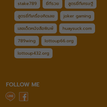
stake789
ยี่กีรวย
สูตรยี่กีเศรษฐี
สูตรยี่กีเครื่องคิดเลข
joker gaming
เลขเด็ดหนังสือพิมพ์
huaysuck.com
789wing
lottoup66.org
lottoup432.org
FOLLOW ME