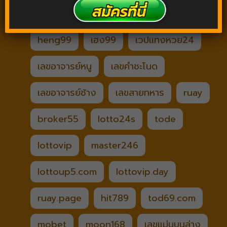
ทั่วไป
เลขธูป
LottoUp
365kub
heng99
เฮง99
เวปแทงหวย24
เลขอาจารย์หนู
เลขคำชะโนด
เลขอาจารย์ช้าง
เลขสายทหาร
ruay
broker55
lotto24s
tode
lottovip
master246
lottoup5.com
lottovip.day
ruay.page
hit789
tod69.com
mobet
moon168
เลขแม่นบนล่าง