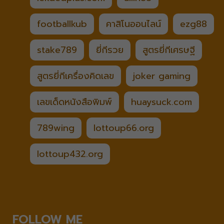
footballkub
คาสิโนออนไลน์
ezg88
stake789
ยี่กีรวย
สูตรยี่กีเศรษฐี
สูตรยี่กีเครื่องคิดเลข
joker gaming
เลขเด็ดหนังสือพิมพ์
huaysuck.com
789wing
lottoup66.org
lottoup432.org
FOLLOW ME