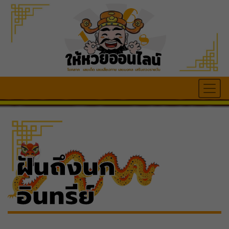
ฝันถึงนก
อินทรีย์