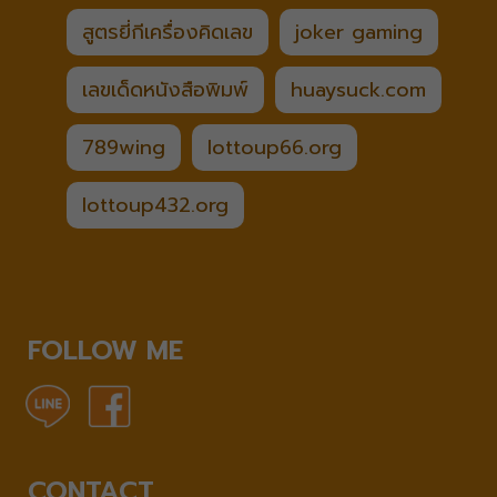
สูตรยี่กีเครื่องคิดเลข
joker gaming
เลขเด็ดหนังสือพิมพ์
huaysuck.com
789wing
lottoup66.org
lottoup432.org
FOLLOW ME
CONTACT