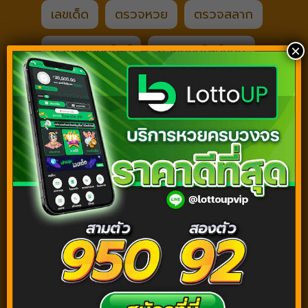
เลขเด็ด
ตรวจหวย
ตรวจสลาก
หวยหุ้นออนไลน์
หวยออนไลน์888
×
เครื่องรางของขลัง
ความเชื่อ / ความศรัทธา
สิ่งศักดิ์สิทธิ์
เลขกำลังวัน
สลากกินแบ่งรัฐบาล
เว็บเศรษฐี
เศรษฐี
ทำนายฝันเลขเด็ด
หวยไทยรัฐ
หมานดี
เลขเด็ดฮานอย
แนวทางฮานอยวันนี้
สูตรหวยฮานอย
ทั่วไป
เลขธูป
LottoUp
365kub