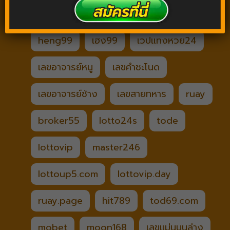
ทั่วไป
เลขธูป
LottoUp
365kub
heng99
เฮง99
เวปแทงหวย24
เลขอาจารย์หนู
เลขคำชะโนด
เลขอาจารย์ช้าง
เลขสายทหาร
ruay
broker55
lotto24s
tode
lottovip
master246
lottoup5.com
lottovip.day
ruay.page
hit789
tod69.com
mobet
moon168
เลขแม่นบนล่าง