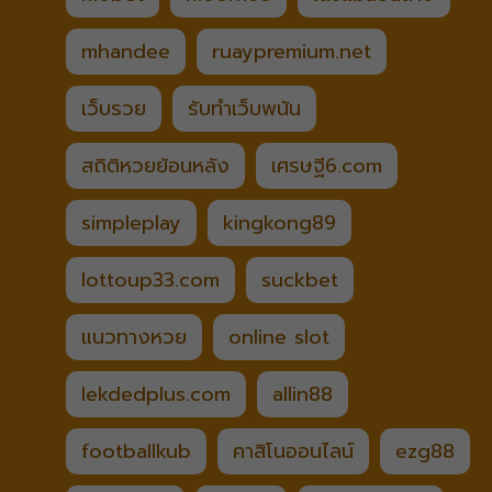
mhandee
ruaypremium.net
เว็บรวย
รับทำเว็บพนัน
สถิติหวยย้อนหลัง
เศรษฐี6.com
simpleplay
kingkong89
lottoup33.com
suckbet
แนวทางหวย
online slot
lekdedplus.com
allin88
footballkub
คาสิโนออนไลน์
ezg88