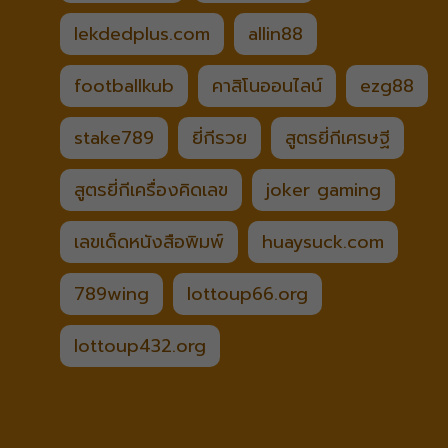
lekdedplus.com
allin88
footballkub
คาสิโนออนไลน์
ezg88
stake789
ยี่กีรวย
สูตรยี่กีเศรษฐี
สูตรยี่กีเครื่องคิดเลข
joker gaming
เลขเด็ดหนังสือพิมพ์
huaysuck.com
789wing
lottoup66.org
lottoup432.org