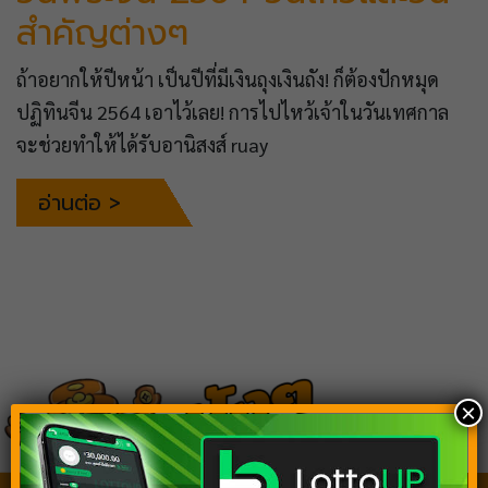
สำคัญต่างๆ
ถ้าอยากให้ปีหน้า เป็นปีที่มีเงินถุงเงินถัง! ก็ต้องปักหมุด
ปฏิทินจีน 2564 เอาไว้เลย! การไปไหว้เจ้าในวันเทศกาล
จะช่วยทำให้ได้รับอานิสงส์ ruay
อ่านต่อ >
×