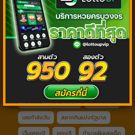
หวยฮานอย
หวยลาว
ข่าวหวย
เลขเด็ด
ตรวจหวย
ตรวจสลาก
หวยหุ้นออนไลน์
หวยออนไลน์888
เครื่องรางของขลัง
ความเชื่อ / ความศรัทธา
สิ่งศักดิ์สิทธิ์
เลขกำลังวัน
สลากกินแบ่งรัฐบาล
เว็บเศรษฐี
เศรษฐี
ทำนายฝันเลขเด็ด