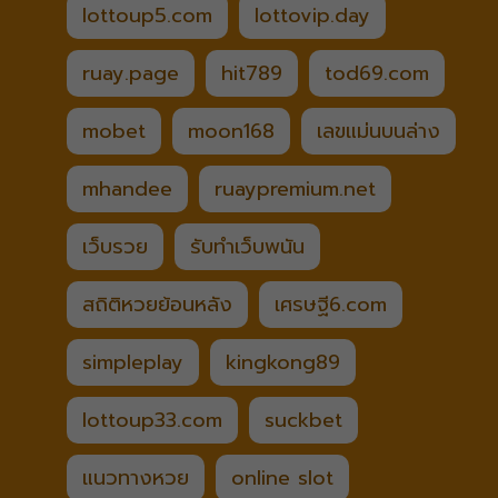
lottoup5.com
lottovip.day
ruay.page
hit789
tod69.com
mobet
moon168
เลขแม่นบนล่าง
mhandee
ruaypremium.net
เว็บรวย
รับทำเว็บพนัน
สถิติหวยย้อนหลัง
เศรษฐี6.com
simpleplay
kingkong89
lottoup33.com
suckbet
แนวทางหวย
online slot