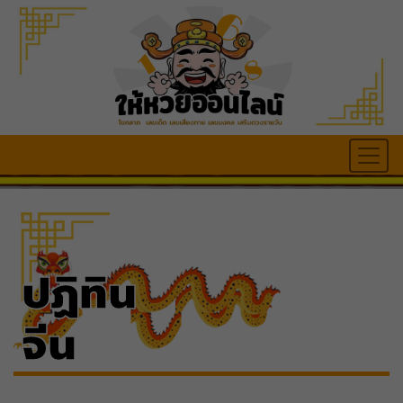
ปฏิทิน
จีน