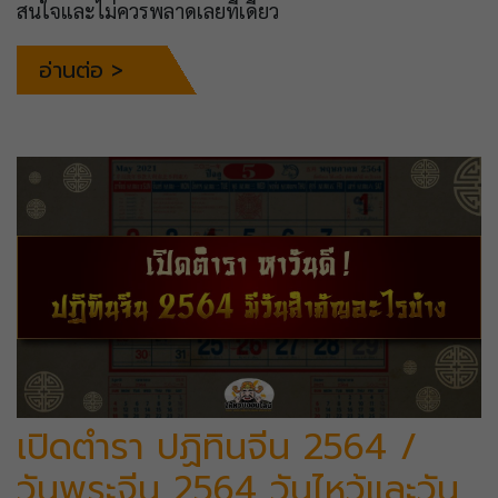
สนใจและไม่ควรพลาดเลยทีเดียว
อ่านต่อ >
เปิดตำรา ปฏิทินจีน 2564 /
วันพระจีน 2564 วันไหว้และวัน