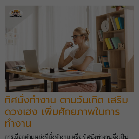
ทิศนั่งทำงาน ตามวันเกิด เสริม
ดวงเฮง เพิ่มศักยภาพในการ
ทำงาน
การเลือกตำแหน่งที่นั่งทำงาน หรือ ทิศนั่งทำงาน จึงเป็น