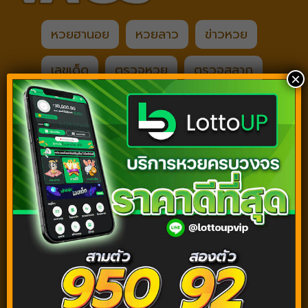
หวยฮานอย
หวยลาว
ข่าวหวย
เลขเด็ด
ตรวจหวย
ตรวจสลาก
×
หวยหุ้นออนไลน์
หวยออนไลน์888
เครื่องรางของขลัง
ความเชื่อ / ความศรัทธา
สิ่งศักดิ์สิทธิ์
เลขกำลังวัน
สลากกินแบ่งรัฐบาล
เว็บเศรษฐี
เศรษฐี
ทำนายฝันเลขเด็ด
หวยไทยรัฐ
หมานดี
เลขเด็ดฮานอย