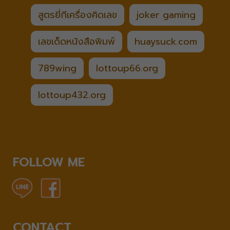
สูตรยี่กีเครื่องคิดเลข
joker gaming
เลขเด็ดหนังสือพิมพ์
huaysuck.com
789wing
lottoup66.org
lottoup432.org
FOLLOW ME
CONTACT