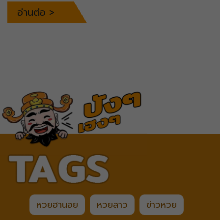
อ่านต่อ >
หวยฮานอย
หวยลาว
ข่าวหวย