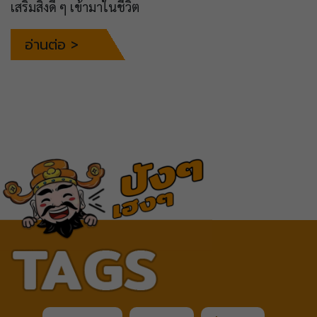
เสริมสิ่งดี ๆ เข้ามาในชีวิต
อ่านต่อ >