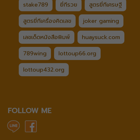
stake789
ยี่กีรวย
สูตรยี่กีเศรษฐี
สูตรยี่กีเครื่องคิดเลข
joker gaming
เลขเด็ดหนังสือพิมพ์
huaysuck.com
789wing
lottoup66.org
lottoup432.org
FOLLOW ME