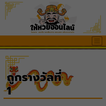
ถูกรางวัลที่
1