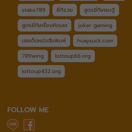
stake789
ยี่กีรวย
สูตรยี่กีเศรษฐี
สูตรยี่กีเครื่องคิดเลข
joker gaming
เลขเด็ดหนังสือพิมพ์
huaysuck.com
789wing
lottoup66.org
lottoup432.org
FOLLOW ME