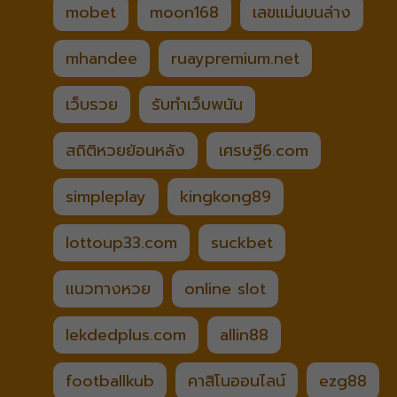
mobet
moon168
เลขแม่นบนล่าง
mhandee
ruaypremium.net
เว็บรวย
รับทำเว็บพนัน
สถิติหวยย้อนหลัง
เศรษฐี6.com
simpleplay
kingkong89
lottoup33.com
suckbet
แนวทางหวย
online slot
lekdedplus.com
allin88
footballkub
คาสิโนออนไลน์
ezg88