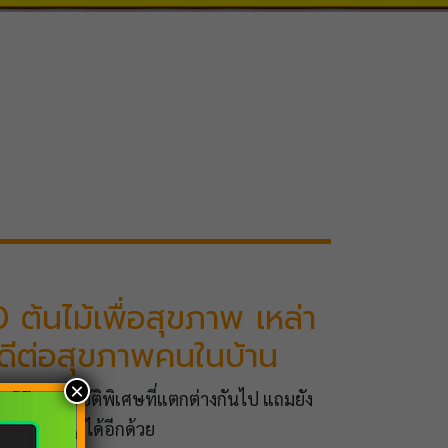
10 ต้นไม้เพื่อสุขภาพ เหล่า
ห้ดีต่อสุขภาพคนในบ้าน
×
้นก็มีคุณสมบัติพิเศษที่แตกต่างกันไป แถมยัง
ลูกแล้ว Ruay ได้อีกด้วย