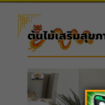
ต้นไม้เสริมสุข