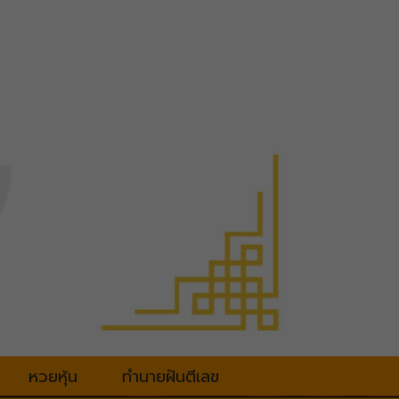
หวยหุ้น
ทำนายฝันตีเลข