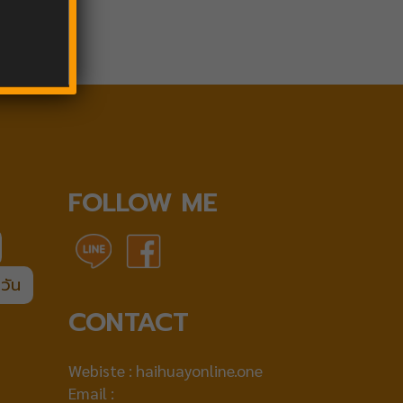
FOLLOW ME
วัน
CONTACT
Webiste :
haihuayonline.one
Email :