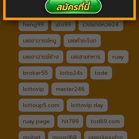
ทั่วไป
เลขธูป
LottoUp
365kub
heng99
เฮง99
เวปแทงหวย24
เลขอาจารย์หนู
เลขคำชะโนด
เลขอาจารย์ช้าง
เลขสายทหาร
ruay
broker55
lotto24s
tode
lottovip
master246
lottoup5.com
lottovip.day
ruay.page
hit789
tod69.com
mobet
moon168
เลขแม่นบนล่าง