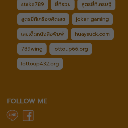
stake789
ยี่กีรวย
สูตรยี่กีเศรษฐี
สูตรยี่กีเครื่องคิดเลข
joker gaming
เลขเด็ดหนังสือพิมพ์
huaysuck.com
789wing
lottoup66.org
lottoup432.org
FOLLOW ME