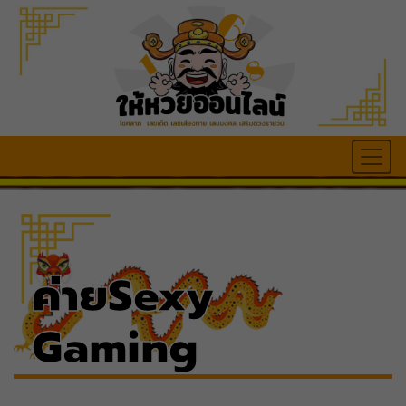
ค่ายSexy
Gaming