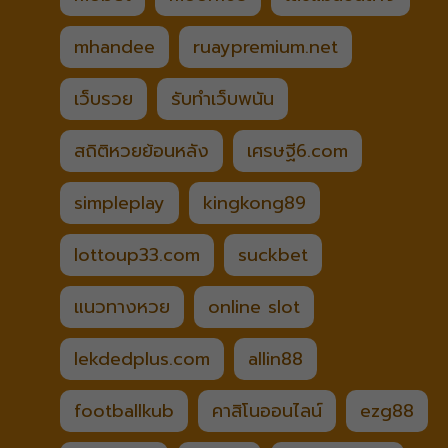
mhandee
ruaypremium.net
เว็บรวย
รับทำเว็บพนัน
สถิติหวยย้อนหลัง
เศรษฐี6.com
simpleplay
kingkong89
lottoup33.com
suckbet
แนวทางหวย
online slot
lekdedplus.com
allin88
footballkub
คาสิโนออนไลน์
ezg88