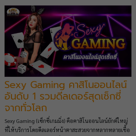
Sexy Gaming คาสิโนออนไลน์
อันดับ 1 รวมดีลเดอร์สุดเซ็กซี่
จากทั่วโลก
Sexy Gaming (เซ็กซี่เกมมิ่ง) คือคาสิโนออนไลน์ยักต์ใหญ่
ที่ให้บริการโดยดีลเลอร์หน้าตาสะสวยจากหลากหลายเชื้อ