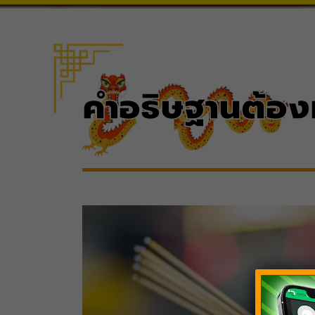
คำอธิษฐานต้อง