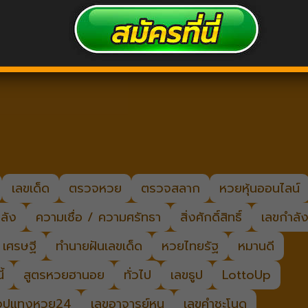
เลขเด็ด
ตรวจหวย
ตรวจสลาก
หวยหุ้นออนไลน์
ลัง
ความเชื่อ / ความศรัทธา
สิ่งศักดิ์สิทธิ์
เลขกำลัง
เศรษฐี
ทำนายฝันเลขเด็ด
หวยไทยรัฐ
หมานดี
้
สูตรหวยฮานอย
ทั่วไป
เลขธูป
LottoUp
วปแทงหวย24
เลขอาจารย์หนู
เลขคำชะโนด