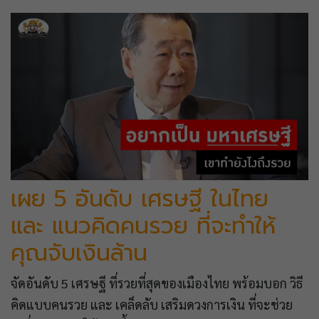
เผย 5 อันดับ เศรษฐี ในไทย
และ แนวคิดคนรวย ที่จะทำให้
คุณจับเงินล้าน
จัดอันดับ 5 เศรษฐี ที่รวยที่สุดของเมืองไทย พร้อมบอก วิธี
คิดแบบคนรวย และ เคล็ดลับ เสริมดวงการเงิน​ ที่จะช่วย