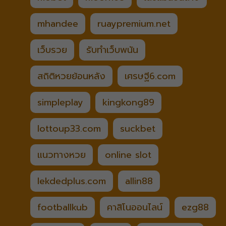
mhandee
ruaypremium.net
เว็บรวย
รับทำเว็บพนัน
สถิติหวยย้อนหลัง
เศรษฐี6.com
simpleplay
kingkong89
lottoup33.com
suckbet
แนวทางหวย
online slot
lekdedplus.com
allin88
footballkub
คาสิโนออนไลน์
ezg88