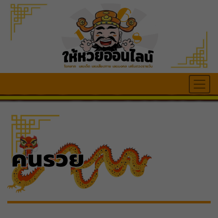
คนรวย