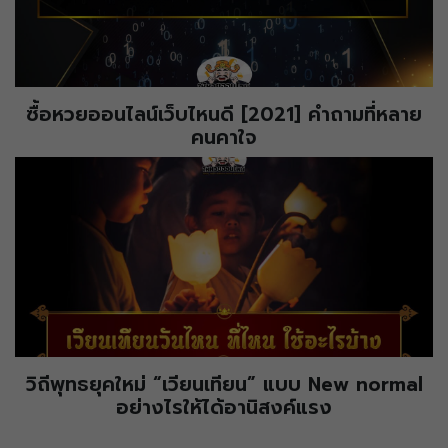
ซื้อหวยออนไลน์เว็บไหนดี [2021] คำถามที่หลาย
คนคาใจ
วิถีพุทธยุคใหม่ “เวียนเทียน” แบบ New normal
อย่างไรให้ได้อานิสงค์แรง