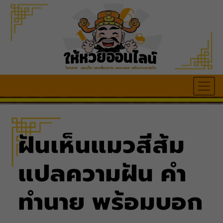
ฝันเห็นแมวสีส้ม
แปลความฝัน คำ
ทำนาย พร้อมบอก