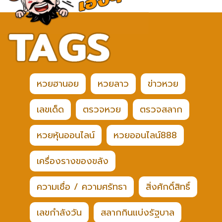
หวยฮานอย
หวยลาว
ข่าวหวย
เลขเด็ด
ตรวจหวย
ตรวจสลาก
หวยหุ้นออนไลน์
หวยออนไลน์888
เครื่องรางของขลัง
ความเชื่อ / ความศรัทธา
สิ่งศักดิ์สิทธิ์
เลขกำลังวัน
สลากกินแบ่งรัฐบาล