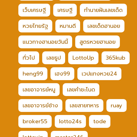
เว็บเศรษฐี
เศรษฐี
ทำนายฝันเลขเด็ด
หวยไทยรัฐ
หมานดี
เลขเด็ดฮานอย
แนวทางฮานอยวันนี้
สูตรหวยฮานอย
ทั่วไป
เลขธูป
LottoUp
365kub
heng99
เฮง99
เวปแทงหวย24
เลขอาจารย์หนู
เลขคำชะโนด
เลขอาจารย์ช้าง
เลขสายทหาร
ruay
broker55
lotto24s
tode