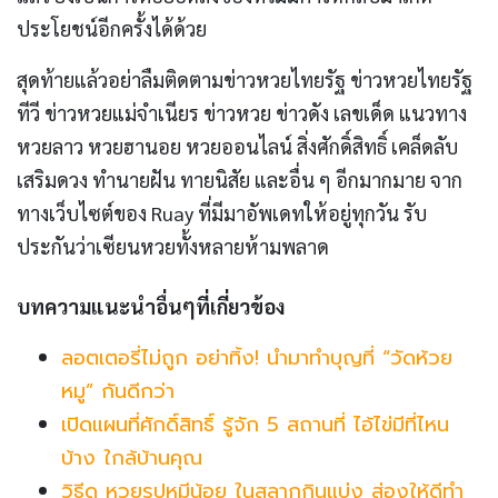
ประโยชน์อีกครั้งได้ด้วย
สุดท้ายแล้วอย่าลืมติดตามข่าวหวยไทยรัฐ ข่าวหวยไทยรัฐ
ทีวี ข่าวหวยแม่จําเนียร ข่าวหวย ข่าวดัง เลขเด็ด แนวทาง
หวยลาว หวยฮานอย หวยออนไลน์ สิ่งศักดิ์สิทธิ์ เคล็ดลับ
เสริมดวง ทำนายฝัน ทายนิสัย และอื่น ๆ อีกมากมาย จาก
ทางเว็บไซต์ของ Ruay ที่มีมาอัพเดทให้อยู่ทุกวัน รับ
ประกันว่าเซียนหวยทั้งหลายห้ามพลาด
บทความแนะนำอื่นๆที่เกี่ยวข้อง
ลอตเตอรี่ไม่ถูก อย่าทิ้ง! นำมาทำบุญที่ “วัดห้วย
หมู” กันดีกว่า
เปิดแผนที่ศักดิ์สิทธิ์ รู้จัก 5 สถานที่ ไอ้ไข่มีที่ไหน
บ้าง ใกล้บ้านคุณ
วิธีดู หวยรูปหมีน้อย ในสลากกินแบ่ง ส่องให้ดีทำ