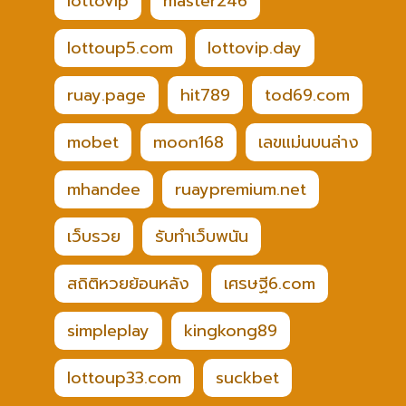
lottovip
master246
lottoup5.com
lottovip.day
ruay.page
hit789
tod69.com
mobet
moon168
เลขแม่นบนล่าง
mhandee
ruaypremium.net
เว็บรวย
รับทำเว็บพนัน
สถิติหวยย้อนหลัง
เศรษฐี6.com
simpleplay
kingkong89
lottoup33.com
suckbet