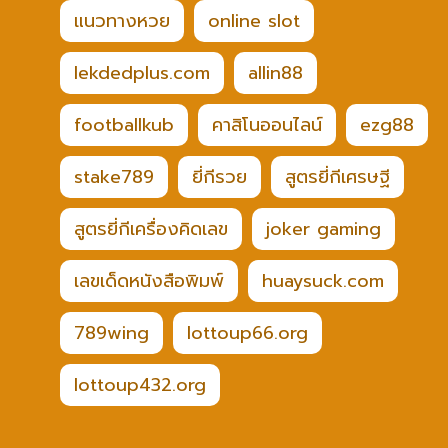
แนวทางหวย
online slot
lekdedplus.com
allin88
footballkub
คาสิโนออนไลน์
ezg88
stake789
ยี่กีรวย
สูตรยี่กีเศรษฐี
สูตรยี่กีเครื่องคิดเลข
joker gaming
เลขเด็ดหนังสือพิมพ์
huaysuck.com
789wing
lottoup66.org
lottoup432.org