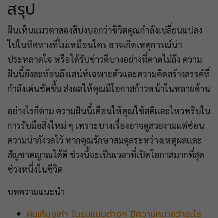
สรุป
ฝันเห็นแมวตาสองสีบ่งบอกว่าชีวิตคุณกำลังเปลี่ยนแปลง
ไปในทิศทางที่ไม่เหมือนใคร อาจเกิดเหตุการณ์น่า
ประหลาดใจ หรือได้รับข่าวดีบางอย่างที่คาดไม่ถึง ความ
ฝันนี้ยังสะท้อนถึงเสน่ห์เฉพาะตัวและความคิดสร้างสรรค์ที่
กำลังเด่นชัดขึ้น ส่งผลให้คุณมีโอกาสก้าวหน้าในหลายด้าน
อย่างไรก็ตาม ความฝันนี้เตือนให้คุณใช้สติและไหวพริบใน
การรับมือสิ่งใหม่ ๆ เพราะบางเรื่องอาจดูสวยงามแต่ซ่อน
ความน่ากังวลไว้ หากคุณรักษาสมดุลระหว่างเหตุผลและ
สัญชาตญาณได้ดี ช่วงนี้จะเป็นเวลาที่เปิดโอกาสมากที่สุด
ช่วงหนึ่งในชีวิต
บทความแนะนำ
ฝันเห็นงูเห่า ในรูปแบบต่างๆ มีความหมายว่าอะไร