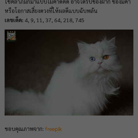
โชคลาภมักมาแบบไม่คาดคิด อาจได้รับของฝาก ของมีค่า
หรือโอกาสเสี่ยงดวงที่ให้ผลดีแบบฉับพลัน
เลขเด็ด:
4, 9, 11, 37, 64, 218, 745
ขอบคุณภาพจาก:
freepik