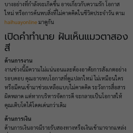
บางอย่างที่กำลังจะเกิดขึ้น อาจเกี่ยวกับความรัก โอกาส
ใหม่ หรือการค้นพบสิ่งที่ไม่คาดคิดในชีวิตประจำวัน ตาม
haihuayonline
มาดูกัน
เปิดคำทำนาย ฝันเห็นแมวตาสอง
สี
ด้านการงาน
งานช่วงนี้มีความไม่แน่นอนและต้องอาศัยการสังเกตอย่าง
รอบคอบ คุณอาจพบโอกาสที่ดูแปลกใหม่ ไม่เหมือนใคร
หรือมีคนเข้ามาช่วยเหลือแบบไม่คาดคิด ระวังการสื่อสาร
ผิดพลาด แต่หากบริหารจัดการดี จะกลายเป็นโอกาสให้
คุณเติบโตได้โดดเด่นกว่าเดิม
ด้านการเงิน
ด้านการเงินอาจมีรายรับสองทางหรือเงินเข้ามาจากแหล่ง