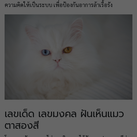
ความคิดให้เป็นระบบ เพื่อป้องกันอาการล้าเรื้อรัง
เลขเด็ด เลขมงคล ฝันเห็นแมว
ตาสองสี