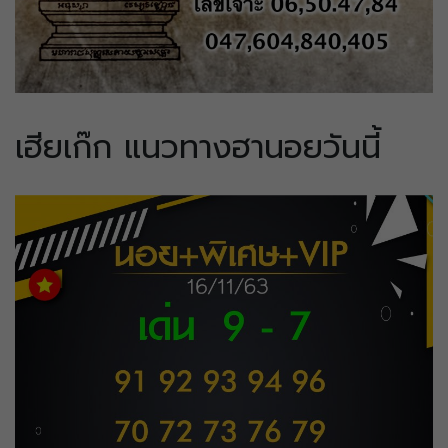
เฮียเก๊ก แนวทางฮานอยวันนี้