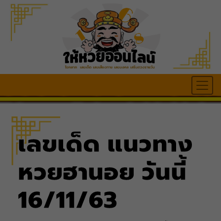
เลขเด็ด แนวทาง
หวยฮานอย วันนี้
16/11/63