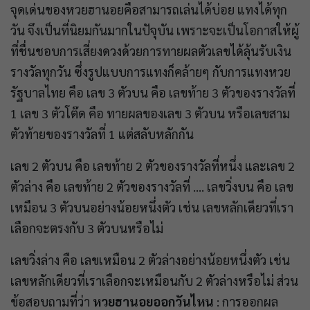
จุดเด่นของหวยฮานอยคือสามารถเล่นได้บ่อย แทงได้ทุก
วัน จึงเป็นที่นิยมกันมากในปัจุบัน เพราะจะเป็นโอกาสให้ผู้
ที่ชื่นชอบการเสี่ยงดวงด้วยการทายผลตัวเลขได้ลุ้นรับเงิน
รางวัลทุกวัน ซึ่งรูปแบบการแทงก็คล้ายๆ กับการแทงหวย
รัฐบาลไทย คือ เลข 3 ตัวบน คือ เลขท้าย 3 ตัวของรางวัลที่
1 เลข 3 ตัวโต๊ด คือ ทายผลของเลข 3 ตัวบน หรือเลขสาม
ตัวท้ายของรางวัลที่ 1 แต่สลับหลักกัน
เลข 2 ตัวบน คือ เลขท้าย 2 ตัวของรางวัลที่หนึ่ง และเลข 2
ตัวล่าง คือ เลขท้าย 2 ตัวของรางวัลที่ …. เลขวิ่งบน คือ เลข
เหมือน 3 ตัวบนอย่างน้อยหนึ่งตัว เช่น เลขหลักเดียวที่เรา
เลือกจะตรงกับ 3 ตัวบนหรือไม่
เลขวิ่งล่าง คือ เลขเหมือน 2 ตัวล่างอย่างน้อยหนึ่งตัว เช่น
เลขหลักเดียวที่เราเลือกจะเหมือนกับ 2 ตัวล่างหรือไม่ ส่วน
ข้อสอบถามที่ว่า
หวยฮานอยออกวันไหน
: การออกผล