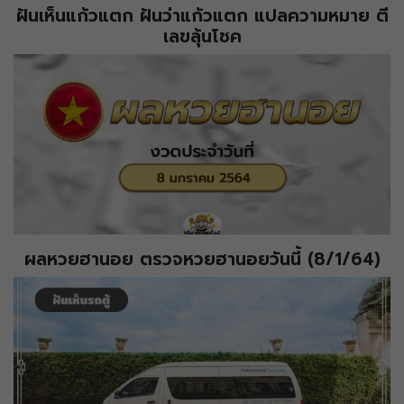
ฝันเห็นแก้วแตก ฝันว่าแก้วแตก แปลความหมาย ตี
เลขลุ้นโชค
ผลหวยฮานอย ตรวจหวยฮานอยวันนี้ (8/1/64)