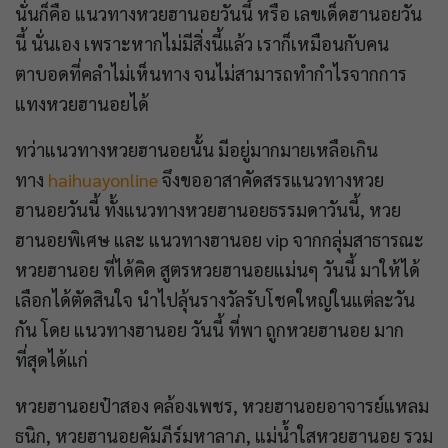
นั่นก็คือ แนวทางหวยฮานอยวันนี้ หรือ เลขเด็ดฮานอยวัน
นี้ นั่นเอง เพราะหากไม่มีสิ่งนี้แล้ว เราก็เหมือนกับคน
ตาบอดที่คลำไม่เห็นทาง จนไม่สามารถทำกำไรจากการ
แทงหวยฮานอยได้
ทว่าแนวทางหวยฮานอยนั้น มีอยู่มากมายเหลือเกิน
ทาง
haihuayonline
จึงขออาสาคัดสรรแนวทางหวย
ฮานอยวันนี้ ทั้งแนวทางหวยฮานอยธรรมดาวันนี้, หวย
ฮานอยพิเศษ และ แนวทางฮานอย vip จากกลุ่มสาธารณะ
หวยฮานอย ที่ได้คิด สูตรหวยฮานอยแม่นๆ วันนี้ มาให้ได้
เลือกได้ตัดสินใจ นำไปลุ้นรางวัลรับโชคใหญ่ในแต่ละวัน
กัน โดย แนวทางฮานอย วันนี้ ที่พา ถูกหวยฮานอย มาก
ที่สุดได้แก่
หวยฮานอยป๋าสอง คล้องเพชร, หวยฮานอยอาจารย์แหลม
ธนิก, หวยฮานอยคัมภีร์มหาลาภ, แม่น้ำใสหวยฮานอย รวม