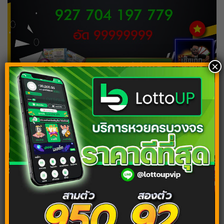
×
แนวทางหวยฮานอยวันนี้ จากเจ๊
จอย