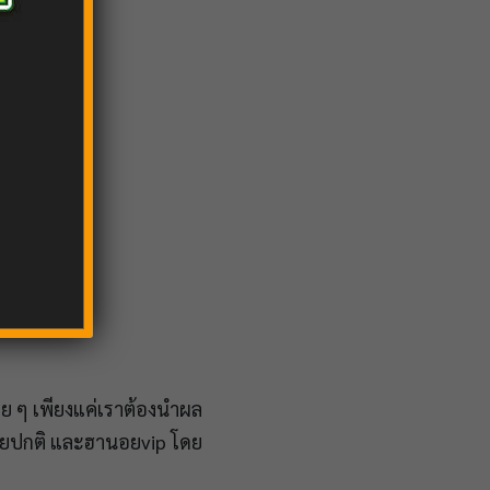
ย ๆ เพียงแค่เราต้องนำผล
นอยปกติ และฮานอยvip โดย