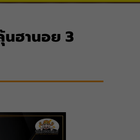
ุ้นฮานอย 3