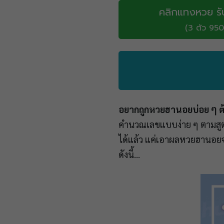
คลิกแทงหวย รั
(3 ตัว 950
อยากถูกหวยฮานอยบ่อย ๆ ต
คำนวณเลขแบบง่าย ๆ ตามสูต
ได้แล้ว แค่เอาผลหวยฮานอยจา
ดังนี้…