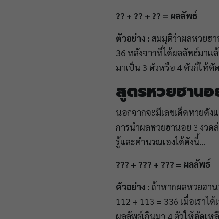
?? + ?? + ?? = ผลลัพธ์
ตัวอย่าง :
สมมุติว่าผลหวยฮาน
36 หลังจากที่ได้ผลลัพธ์มาแ
มาเป็น 3 ตัวหรือ 4 ตัวก็ให้ต
สูตรหวยฮานอย
นอกจากจะมีเลขเด็ดหวยดังแล
การนำผลหวยฮานอย 3 งวดล่าส
รู้และคำนวณเองได้ดังนี้…
??? + ??? + ??? = ผลลัพธ์
ตัวอย่าง :
ถ้าหากผลหวยฮานอย
112 + 113 = 336 เมื่อเราได้
ผลลัพธ์เกินมา 4 ตัวให้ตัดเหลื