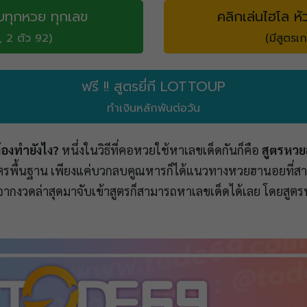
บทุกหวย ทุกเลข
คลิกเล่นไฮโล หั
, 2 ตัว 92)
(มีสูตรเก
ฟรี !! สูตรยี่กี LOTTOUP
ทำเงินหลักพันต่อวัน
้องทำยังไง?
หนึ่งในวิธีที่คอหวยใช้หาเลขเด็ดกันก็คือ
สูตรหว
รพื้นฐาน เพียงแค่บวกลบคูณหารก็ได้แนวทางหวยฮานอยที่ส
กงวดล่าสุดมาจับเข้าสูตรก็สามารถหาเลขเด็ดได้เลย โดยสูตรห