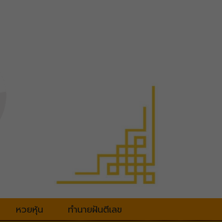
หวยหุ้น
ทำนายฝันตีเลข