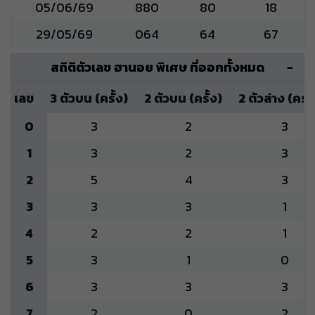
05/06/69
880
80
18
29/05/69
064
64
67
สถิติตัวเลข ฮานอย พิเศษ ที่ออกทั้งหมด
−
เลข
3 ตัวบน (ครั้ง)
2 ตัวบน (ครั้ง)
2 ตัวล่าง (ครั้
0
3
2
3
1
3
2
3
2
5
4
3
3
3
3
1
4
2
2
1
5
3
1
0
6
3
3
3
7
2
0
2