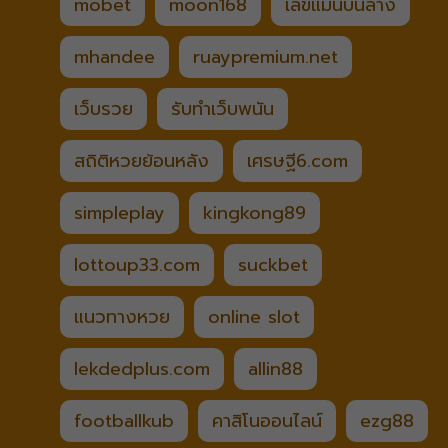
mobet
moon168
เลขแม่นบนล่าง
mhandee
ruaypremium.net
เว็บรวย
รับทำเว็บพนัน
สถิติหวยย้อนหลัง
เศรษฐี6.com
simpleplay
kingkong89
lottoup33.com
suckbet
แนวทางหวย
online slot
lekdedplus.com
allin88
footballkub
คาสิโนออนไลน์
ezg88