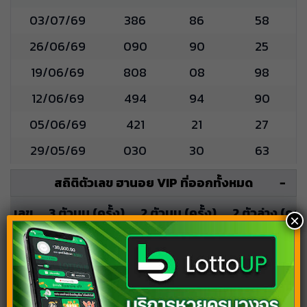
03/07/69
386
86
58
26/06/69
090
90
25
19/06/69
808
08
98
12/06/69
494
94
90
05/06/69
421
21
27
29/05/69
030
30
63
สถิติตัวเลข ฮานอย VIP ที่ออกทั้งหมด
−
เลข
3 ตัวบน (ครั้ง)
2 ตัวบน (ครั้ง)
2 ตัวล่าง (ครั้
×
0
8
5
3
1
3
2
1
2
2
1
2