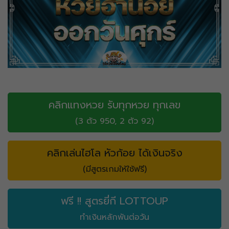
คลิกแทงหวย รับทุกหวย ทุกเลข
(3 ตัว 950, 2 ตัว 92)
คลิกเล่นไฮโล หัวก้อย ได้เงินจริง
(มีสูตรเกมให้ใช้ฟรี)
ฟรี !! สูตรยี่กี LOTTOUP
ทำเงินหลักพันต่อวัน