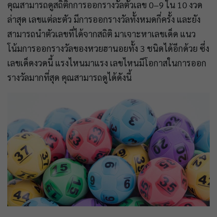
คุณสามารถดูสถิติกการออกรางวัลตัวเลข 0–9 ใน 10 งวด
ล่าสุด เลขแต่ละตัว มีการออกรางวัลทั้งหมดกี่ครั้ง และยัง
สามารถนำตัวเลขที่ได้จากสถิติ มาเจาะหาเลขเด็ด แนว
โน้มการออกรางวัลของหวยฮานอยทั้ง 3 ชนิดได้อีกด้วย ซึ่ง
เลขเด็ดงวดนี้ แรงไหนมาแรง เลขไหนมีโอกาสในการออก
รางวัลมากที่สุด คุณสามารถดูได้ดังนี้