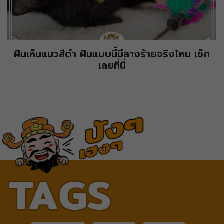
ฝันเห็นแมวสีดำ ฝันแบบนี้มีลางร้ายจริงไหม เช็ก
เลยที่นี่