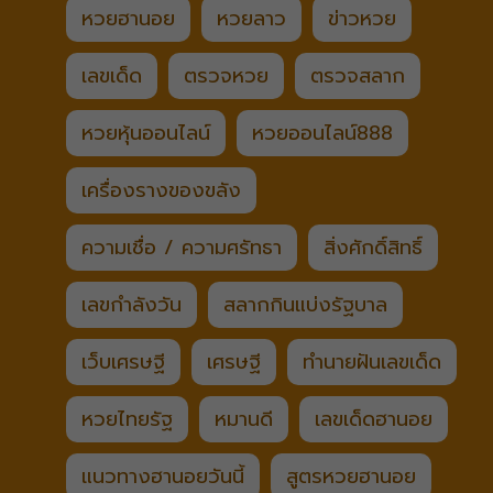
หวยฮานอย
หวยลาว
ข่าวหวย
เลขเด็ด
ตรวจหวย
ตรวจสลาก
หวยหุ้นออนไลน์
หวยออนไลน์888
เครื่องรางของขลัง
ความเชื่อ / ความศรัทธา
สิ่งศักดิ์สิทธิ์
เลขกำลังวัน
สลากกินแบ่งรัฐบาล
เว็บเศรษฐี
เศรษฐี
ทำนายฝันเลขเด็ด
หวยไทยรัฐ
หมานดี
เลขเด็ดฮานอย
แนวทางฮานอยวันนี้
สูตรหวยฮานอย