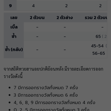
9
4
2
2
เลข
2 ตัวบน
2 ตัวล่าง
รวม 2 ตัวบน -
เบิ้ล
-
-
-
ซ้ำ
-
-
65
( 2 )
45-54
( 2
ซ้ำ (กลับ)
-
-
56-65
( 
จากสถิติหวยฮานอยปกติย้อนหลัง มีรายละเอียดการออก
รางวัลดังนี้
7 มีการออกรางวัลทั้งหมด 7 ครั้ง
3 มีการออกรางวัลทั้งหมด 6 ครั้ง
4, 6, 8, 9 มีการออกรางวัลทั้งหมด 4 ครั้ง
0, 2, 5 มีการออกรางวัลทั้งหมด 3 ครั้ง