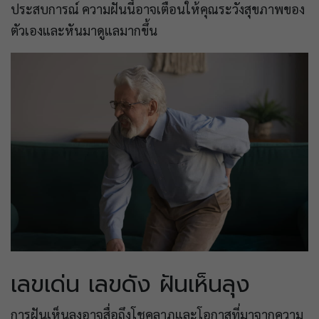
ประสบการณ์ ความฝันนี้อาจเตือนให้คุณระวังสุขภาพของ
ตัวเองและหันมาดูแลมากขึ้น
เลขเด่น เลขดัง ฝันเห็นลุง
การฝันเห็นลุงอาจสื่อถึงโชคลาภและโอกาสที่มาจากความ