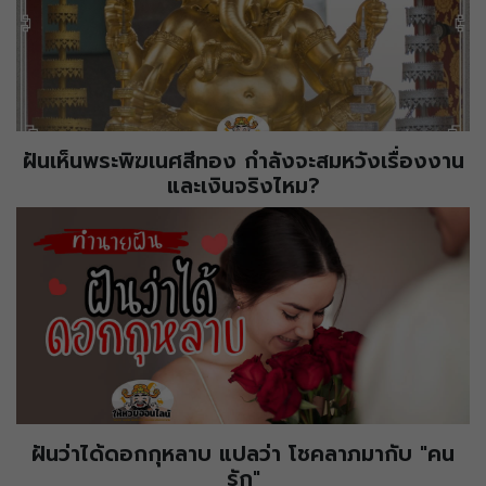
ฝันเห็นพระพิฆเนศสีทอง กำลังจะสมหวังเรื่องงาน
และเงินจริงไหม?
ฝันว่าได้ดอกกุหลาบ แปลว่า โชคลาภมากับ "คน
รัก"