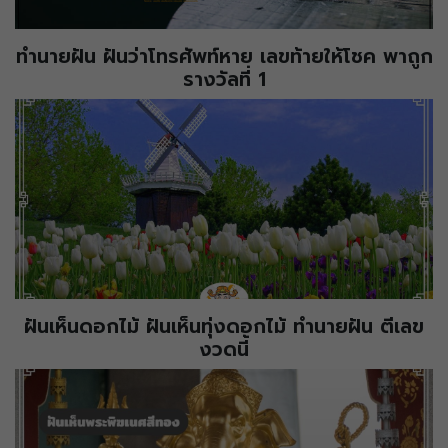
ทำนายฝัน ฝันว่าโทรศัพท์หาย เลขท้ายให้โชค พาถูก
รางวัลที่ 1
ฝันเห็นดอกไม้ ฝันเห็นทุ่งดอกไม้ ทำนายฝัน ตีเลข
งวดนี้