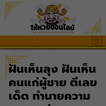
ฝันเห็นลุง ฝันเห็น
คนแก่ผู้ชาย ตีเลข
เด็ด ทำนายความ