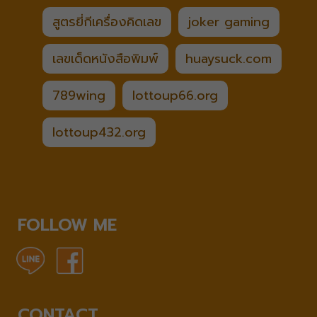
สูตรยี่กีเครื่องคิดเลข
joker gaming
เลขเด็ดหนังสือพิมพ์
huaysuck.com
789wing
lottoup66.org
lottoup432.org
FOLLOW ME
CONTACT