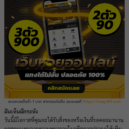
แทงหวยขั้นต่ำ 1 บาท ฝากถอนไม่อั้น ลองเลยที่
https://ruay365.com
ฝันเห็นผีกระหัง
วันนี้มีโอกาสที่คุณจะได้รับสิ่งของหรือเงินที่รอคอยมานาน
ผลตอบแทนจากความพยายามในอดีตอาจปรากฏให้เห็น