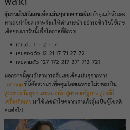
พลาด
ลุ้นรวยไปกับเลขเด็ดแม่นๆจากความฝัน!
ถ้าคุณกำลังมอง
หาเลขนำโชค เราพร้อมให้คำแนะนำ อย่ารอช้า รีบใช้เลข
เด็ดของเราวันนี้เพื่อโอกาสที่ดีกว่า!
เลขเด่น 1 – 2 – 7
เลขสองตัว 12 21 17 71 27 72
เลขสามตัว 127 172 217 271 712 721
นอกจากนี้คุณยังสามารถรับเลขเด็ดแม่นๆจากทาง
Lottoup
ที่นี่คัดสรรมาเพื่อคุณโดยเฉพาะ ไม่ว่าจะเป็น
สูตรหวยกัมพูชา
เลขแมวกวัก
สูตรหวยรัฐบาล
สูตรยี่กี
เครื่องคิดเลข
มาใช้เลขนำโชคจากเราแล้วลุ้นเป็นผู้โชคดี
คนต่อไป