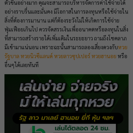
ตัวขึ้นอย่างมาก คุณจะสามารถบริหารจัดการค่าใช้จ่ายได้
อย่างราบรื่นและมั่นคง มีโอกาสในการลงทุนหรือใช้จ่ายใน
สิ่งที่ต้องการมานาน แต่ก็ต้องระวังไม่ให้เกิดการใช้จ่าย
ฟุ่มเฟือยเกินไป ควรจัดสรรเงินเพื่ออนาคตหรือลงทุนในสิ่ง
ที่สามารถสร้างรายได้เพิ่มเติมในระยะยาว ถามถึงโชคลาภ
มีเข้ามาแน่นอน เพราะฉะนั้นสามารถลองเสี่ยงดวงกับ
หวย
รัฐบาล
หวยนิวซีแลนด์
หวยลาวซุปเปอร์
หวยฮานอย
หรือ
อื่นๆได้เลยทันที