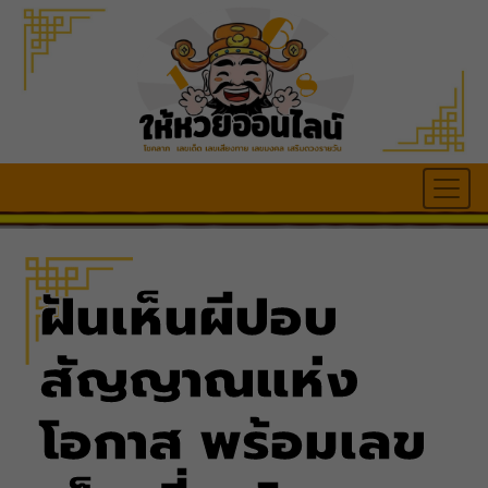
ฝันเห็นผีปอบ
สัญญาณแห่ง
โอกาส พร้อมเลข