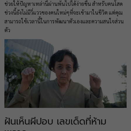
ช่วยให้ปัญหาเหล่านี้ผ่านพ้นไปได้ง่ายขึ้น สำหรับคนโสด
ช่วงนี้ยังไม่มีวี่แววของคนใหม่ๆที่จะเข้ามาในชีวิต แต่คุณ
สามารถใช้เวลานี้ในการพัฒนาตัวเองและความสนใจส่วน
ตัว
ฝันเห็นผีปอบ เลขเด็ดที่ห้าม