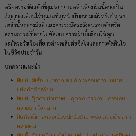
หรือความขัดแย้งที่คุณพยายามหลีกเลี่ยง ฝันนี้อาจเป็น
สัญญาณเตือนให้คุณเผชิญหน้ากับความกลัวหรือปัญหา
เหล่านั้นอย่างมีสติ และควรระมัดระวังคนรอบตัวหรือ
สถานการณ์ที่อาจไม่ชัดเจน ความฝันนี้เตือนให้คุณ
ระมัดระวังเรื่องที่อาจส่งผลเสียต่อจิตใจและการตัดสินใจ
ในชีวิตประจำวัน
บทความแนะนำ
ฝันเห็นผีเสื้อ แนวทางเลขเด็ด พร้อมความหมาย
แฝงดีๆอีกเพียบ
ฝันเห็นตุ๊กตา ทำนายฝัน ดูดวง การงาน การเงิน
ความรัก โชคลาภ
ฝันถึงเด็ก จะเจอเรื่องดีหรือร้าย พร้อมเลขเด็ดจาก
ความฝัน
ฝันเห็นข้าวเหนียว คำทำนายฝันว่าอย่างไร และมีเลข