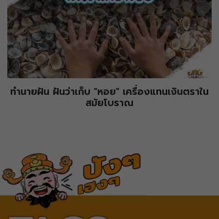
ทำนายฝัน ฝันว่าเก็บ "หอย" เครื่องแทนเงินตราใน
สมัยโบราณ