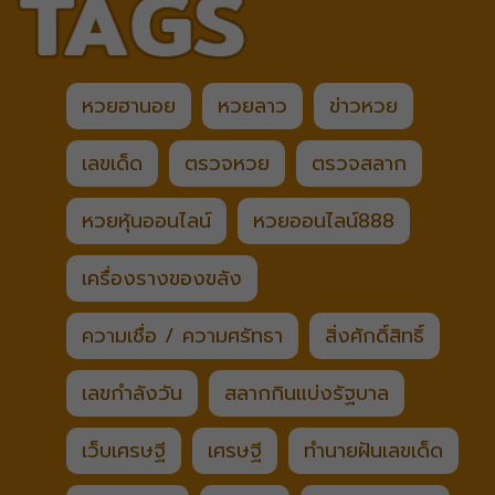
หวยฮานอย
หวยลาว
ข่าวหวย
เลขเด็ด
ตรวจหวย
ตรวจสลาก
หวยหุ้นออนไลน์
หวยออนไลน์888
เครื่องรางของขลัง
ความเชื่อ / ความศรัทธา
สิ่งศักดิ์สิทธิ์
เลขกำลังวัน
สลากกินแบ่งรัฐบาล
เว็บเศรษฐี
เศรษฐี
ทำนายฝันเลขเด็ด