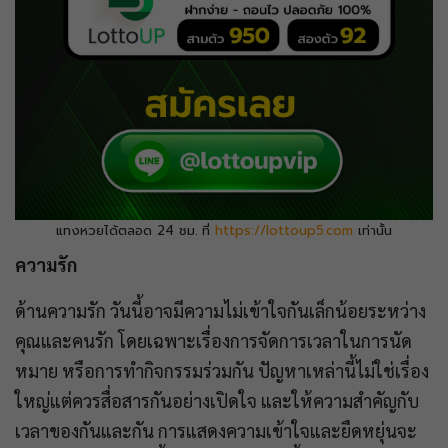
แทงหวยได้ตลอด 24 ชม. ที่
https://lottoup5.com
เท่านั้น
ความรัก
ด้านความรัก วันนี้อาจมีความไม่เข้าใจกันเล็กน้อยระหว่าง
คุณและคนรัก โดยเฉพาะเรื่องการจัดการเวลาในการนัด
หมาย หรือการทำกิจกรรมร่วมกัน ปัญหาเหล่านี้ไม่ใช่เรื่อง
ใหญ่แต่ควรสื่อสารกันอย่างเปิดใจ และให้ความสำคัญกับ
เวลาของกันและกัน การแสดงความเข้าใจและยืดหยุ่นจะ