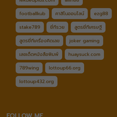
lekdedplus.com
allin88
footballkub
คาสิโนออนไลน์
ezg88
stake789
ยี่กีรวย
สูตรยี่กีเศรษฐี
สูตรยี่กีเครื่องคิดเลข
joker gaming
เลขเด็ดหนังสือพิมพ์
huaysuck.com
789wing
lottoup66.org
lottoup432.org
FOLLOW ME