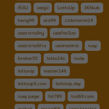
ทั่วไป
เลขธูป
LottoUp
365kub
heng99
เฮง99
เวปแทงหวย24
เลขอาจารย์หนู
เลขคำชะโนด
เลขอาจารย์ช้าง
เลขสายทหาร
ruay
broker55
lotto24s
tode
lottovip
master246
lottoup5.com
lottovip.day
ruay.page
hit789
tod69.com