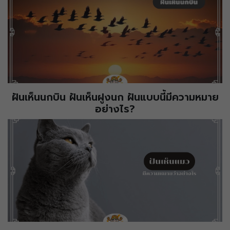
ฝันเห็นนกบิน ฝันเห็นฝูงนก ฝันแบบนี้มีความหมาย
อย่างไร?