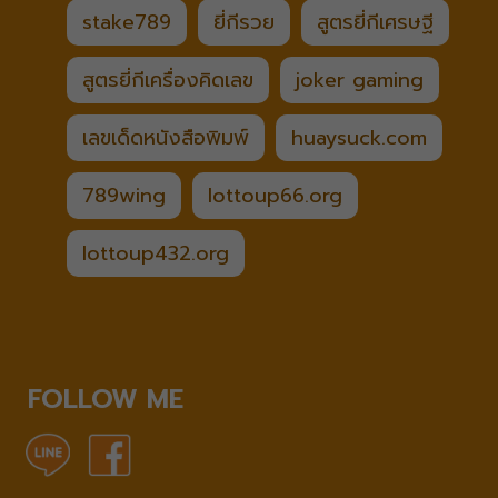
stake789
ยี่กีรวย
สูตรยี่กีเศรษฐี
สูตรยี่กีเครื่องคิดเลข
joker gaming
เลขเด็ดหนังสือพิมพ์
huaysuck.com
789wing
lottoup66.org
lottoup432.org
FOLLOW ME