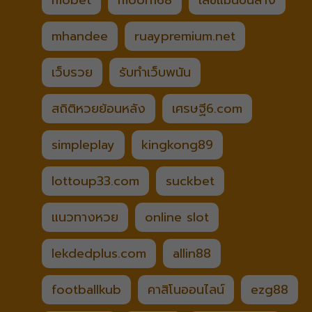
mobet
moon168
เลขแม่นบนล่าง
mhandee
ruaypremium.net
เว็บรวย
รับทำเว็บพนัน
สถิติหวยย้อนหลัง
เศรษฐี6.com
simpleplay
kingkong89
lottoup33.com
suckbet
แนวทางหวย
online slot
lekdedplus.com
allin88
footballkub
คาสิโนออนไลน์
ezg88