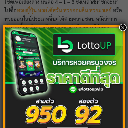
โชคเพื่อเสี่ยงดวง นั่นคือ 4 – 1 – 8 ซึ่งเหล่าสมาชิกจะนำ
ไปซื้อ
หวยญี่ปุ่น
หวยไต้หวัน
หวยออมสิน
หวยมาเลย์
หรือ
หวยออนไลน์ประเภทอื่นๆได้ตามความชอบ หวังว่าการ
×
ทำนายนี้จะเป็นประโยชน์และเสริมโชคลาภให้คุณ!
บทความแนะนำ
ฝันว่าขับเรือ ฝันว่าล่องเรือ เปิดคำทำนายโบราณ
เผยเลขมงคล
ฝันว่าน้ำท่วมบ้าน ฝันเห็นภัยธรรมชาติ สื่อถึงอะไร
ได้บ้าง?
ฝันเห็นสัตว์ ทำนายดวงชะตา พร้อมเจาะลึกเลขเด็ด
ฝันว่าเป็นไข้ บริการดูดวงฟรี พร้อมเลขเด็ดที่คุณ
ต้องไม่พลาด
ฝันเห็นต้นมะพร้าว สวนมะพร้าว ทำไมถึงฝัน? เปิด
คำทำนาย เผยเลขเด็ด