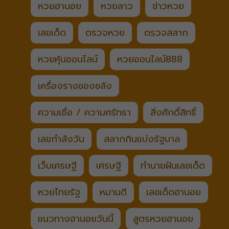
หวยฮานอย
หวยลาว
ข่าวหวย
เลขเด็ด
ตรวจหวย
ตรวจสลาก
หวยหุ้นออนไลน์
หวยออนไลน์888
เครื่องรางของขลัง
ความเชื่อ / ความศรัทธา
สิ่งศักดิ์สิทธิ์
เลขกำลังวัน
สลากกินแบ่งรัฐบาล
เว็บเศรษฐี
เศรษฐี
ทำนายฝันเลขเด็ด
หวยไทยรัฐ
หมานดี
เลขเด็ดฮานอย
แนวทางฮานอยวันนี้
สูตรหวยฮานอย