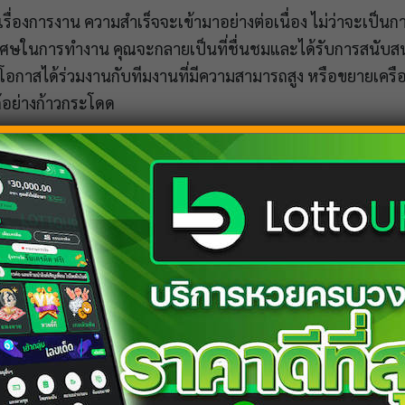
ื่องการงาน ความสำเร็จจะเข้ามาอย่างต่อเนื่อง ไม่ว่าจะเป็น
พิเศษในการทำงาน คุณจะกลายเป็นที่ชื่นชมและได้รับการสนับสน
โอกาสได้ร่วมงานกับทีมงานที่มีความสามารถสูง หรือขยายเครื
ด้อย่างก้าวกระโดด
องของคุณ รายรับจะเพิ่มขึ้นอย่างมากจากทั้งงานประจำและงานเ
อมีโอกาสใหม่ๆที่สร้างรายได้มหาศาลเข้ามา การเสี่ยงดวงเสี่
้อ
หวยรัฐบาล
หวยหุ้น
หวยลาว
หวยสิงคโปร์
ได้เลยตอนนี้ ธุรก
้น เช่น การซื้อบ้านหรือรถใหม่ อย่างไรก็ตาม ความมั่งคั่งนี้อ
บคอบเพื่อป้องกันปัญหาในระยะยาว