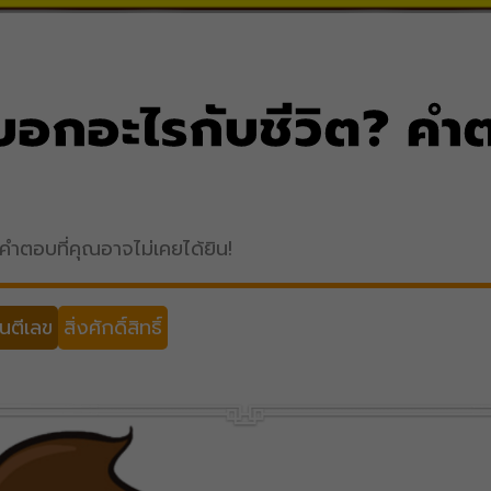
 บอกอะไรกับชีวิต? คำ
 คำตอบที่คุณอาจไม่เคยได้ยิน!
นตีเลข
สิ่งศักดิ์สิทธิ์