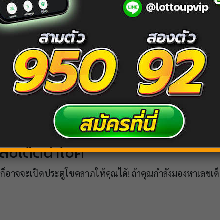
 เลขเด็ดนำโชค
ี้ ก็อาจจะเปิดประตูโชคลาภให้คุณได้! ถ้าคุณกำลังมองหาเลขเด็