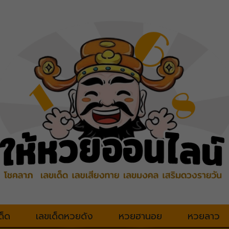
ด็ด
เลขเด็ดหวยดัง
หวยฮานอย
หวยลาว