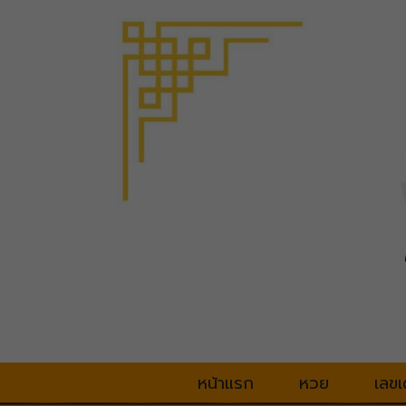
หน้าแรก
หวย
เลขเ