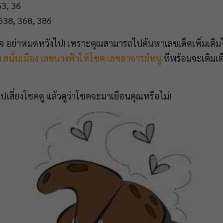
63, 36
638, 368, 386
นใจ อย่าหมดหวังไป! เพราะคุณสามารถไปค้นหาเลขเด็ดเพิ่มเติมได
น สนั่นเมือง
เลขนางฟ้าให้โชค
เลขอาจารย์หนู
ที่พร้อมจะเติมเ
เสี่ยงโชคดู แล้วดูว่าโชคจะมาเยือนคุณหรือไม่!