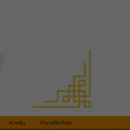
หวยหุ้น
ทำนายฝันตีเลข