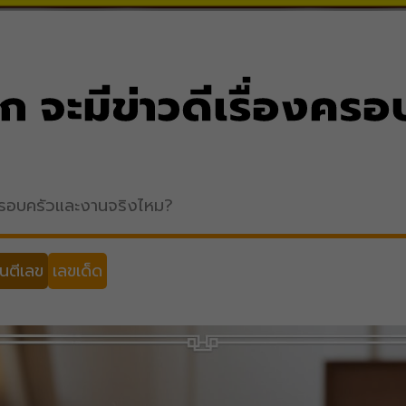
เด็ก จะมีข่าวดีเรื่องค
่องครอบครัวและงานจริงไหม?
นตีเลข
เลขเด็ด