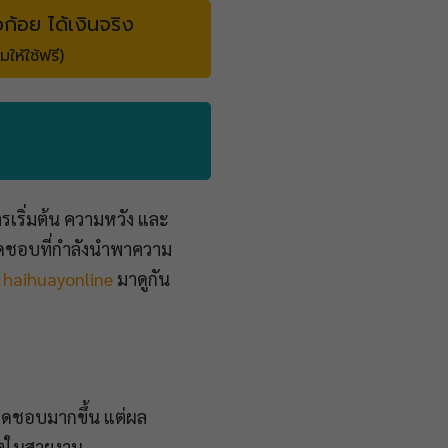
วก้อย ได้เงินจริง
มให้ใช้ฟรี)
รเริ่มต้น ความหวัง และ
ผิดชอบที่กำลังนำพาความ
ม
haihuayonline
มาดูกัน
ผิดชอบมากขึ้น แต่ผล
บโตในสายงาน