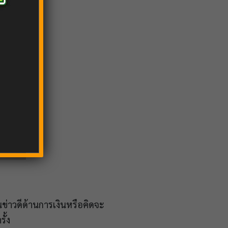
นข่าวดีด้านการเงินหรือคิดจะ
ั้ง