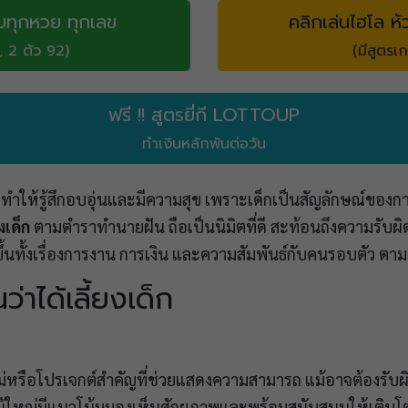
บทุกหวย ทุกเลข
คลิกเล่นไฮโล หั
, 2 ตัว 92)
(มีสูตรเก
ฟรี !! สูตรยี่กี LOTTOUP
ทำเงินหลักพันต่อวัน
กทำให้รู้สึกอบอุ่นและมีความสุข เพราะเด็กเป็นสัญลักษณ์ของกา
ยงเด็ก
ตามตำราทำนายฝัน ถือเป็นนิมิตที่ดี สะท้อนถึงความรับ
ดขึ้นทั้งเรื่องการงาน การเงิน และความสัมพันธ์กับคนรอบตัว ตา
ว่าได้เลี้ยงเด็ก
่ใหม่หรือโปรเจกต์สำคัญที่ช่วยแสดงความสามารถ แม้อาจต้องรับ
่า ผู้ใหญ่มีแนวโน้มมองเห็นศักยภาพและพร้อมสนับสนุนให้เติ