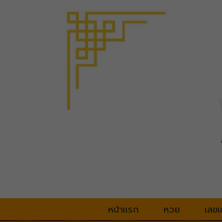
หน้าแรก
หวย
เลขเ