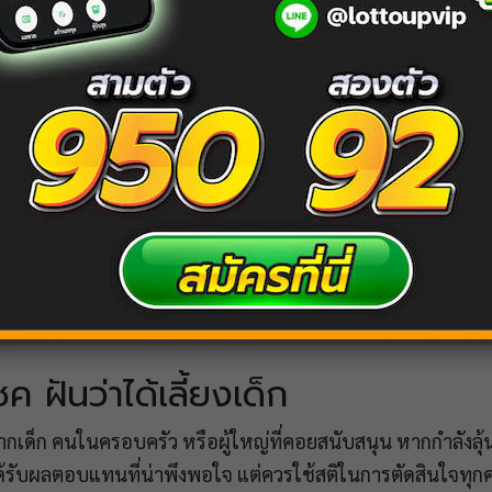
 ฝันว่าได้เลี้ยงเด็ก
ากเด็ก คนในครอบครัว หรือผู้ใหญ่ที่คอยสนับสนุน หากกำลังลุ้
ได้รับผลตอบแทนที่น่าพึงพอใจ แต่ควรใช้สติในการตัดสินใจทุกคร