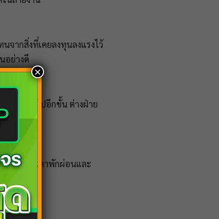
ทนจากสิ่งที่เคยลงทุนลงแรงไว้
็นอย่างดี
×
์จะพัฒนาไปอีกขั้น ต่างฝ่าย
ัว
น การแบ่งเวลาพักผ่อนและ