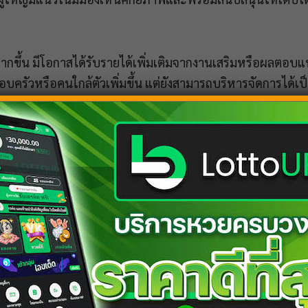
มากขึ้น มีโอกาสได้รับรายได้เพิ่มเติมจากงานเสริมหรือผลตอบแ
รอบครัวหรือคนใกล้ตัวเพิ่มขึ้น แต่ยังสามารถบริหารจัดการได้เป
มีความอบอุ่น อ่อนโยน และจริงใจ ส่วนคนที่มีคู่ ความสัมพันธ
งแผนอนาคต บางคู่มีเกณฑ์ได้รับข่าวดีเกี่ยวกับการสร้างครอบคร
ควรระวังความเหนื่อยล้าจากการรับผิดชอบหลายเรื่องพร้อมกั
ช่วยให้มีพลังในการใช้ชีวิตและทำงานได้อย่างเต็มที่