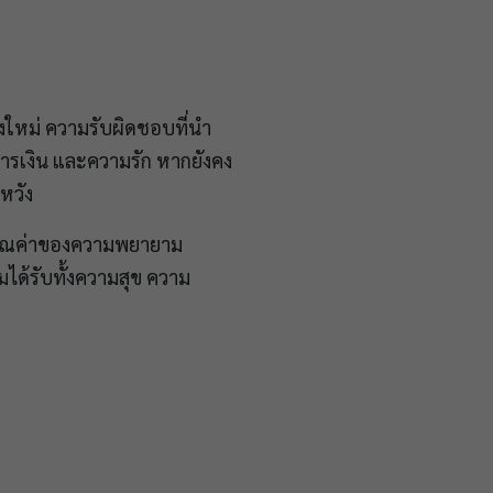
่งใหม่ ความรับผิดชอบที่นำ
 การเงิน และความรัก หากยังคง
หวัง
นคุณค่าของความพยายาม
้มได้รับทั้งความสุข ความ