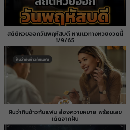
สถิติหวยออกวันพฤหัสบดี หาแนวทางหวยงวดนี้
1/9/65
ฝันว่ากินข้าวกับแฟน ส่องความหมาย พร้อมเลข
เด็ดจากฝัน