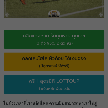
คลิกแทงหวย รับทุกหวย ทุกเลข
(3 ตัว 950, 2 ตัว 92)
คลิกเล่นไฮโล หัวก้อย ได้เงินจริง
(มีสูตรเกมให้ใช้ฟรี)
ฟรี !! สูตรยี่กี LOTTOUP
ทำเงินหลักพันต่อวัน
ในช่วงเวลาที่เราหลับใหล ความฝันสามารถพาเราไปสู่