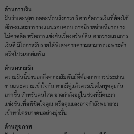
ด้านการเงิน
ฝันว่าเตะฟุตบอลสะท้อนถึงการบริหารจัดการเงินที่ต้องใช้
ทักษะและการวางแผนรอบคอบ อาจมีรายจ่ายที่มาอย่าง
ไม่คาดคิด หรือการแข่งขันเรื่องทรัพย์สิน หากวางแผนการ
เงินดี มีโอกาสรับรายได้พิเศษจากความสามารถเฉพาะตัว
หรือโปรเจกต์เสริม
ด้านความรัก
ความฝันนี้บ่งบอกถึงความสัมพันธ์ที่ต้องการการประสาน
งานและความเข้าใจกัน หากมีคู่แล้วควรเปิดใจพูดคุยกัน
มากขึ้น สำหรับคนโสด อาจกำลังอยู่ในช่วงที่มีคนมา
แข่งขันเพื่อพิชิตใจคุณ หรือคุณเองอาจกำลังพยายาม
เข้าหาใครบางคนอย่างมุ่งมั่น
ด้านสุขภาพ