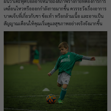
ฝันว่าเตะฟุตบอลอาจหมายถึงสภาพร่างกายที่ต้องการการ
เคลื่อนไหวหรือออกกำลังกายมากขึ้น ควรระวังเรื่องอาการ
บาดเจ็บที่เกี่ยวกับขา ข้อเท้า หรือกล้ามเนื้อ และอาจเป็น
สัญญาณเตือนให้คุณเริ่มดูแลสุขภาพอย่างจริงจังมากขึ้น