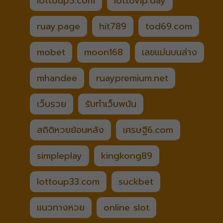
lottoup5.com
lottovip.day
ruay.page
hit789
tod69.com
mobet
moon168
เลขแม่นบนล่าง
mhandee
ruaypremium.net
เว็บรวย
รับทำเว็บพนัน
สถิติหวยย้อนหลัง
เศรษฐี6.com
simpleplay
kingkong89
lottoup33.com
suckbet
แนวทางหวย
online slot