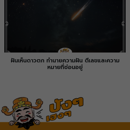
ฝันเห็นดาวตก ทำนายความฝัน ตีเลขและความ
หมายที่ซ่อนอยู่