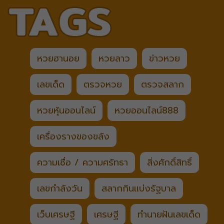
หวยฮานอย
หวยลาว
ข่าวหวย
เลขเด็ด
ตรวจหวย
ตรวจสลาก
หวยหุ้นออนไลน์
หวยออนไลน์888
เครื่องรางของขลัง
ความเชื่อ / ความศรัทธา
สิ่งศักดิ์สิทธิ์
เลขกำลังวัน
สลากกินแบ่งรัฐบาล
เว็บเศรษฐี
เศรษฐี
ทำนายฝันเลขเด็ด