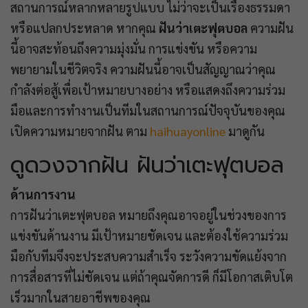
สถานการณ์หลากหลายรูปแบบ ไม่ว่าจะเป็นเรื่องธรรมดา
หรือแปลกประหลาด หากคุณ
ฝันว่าเตะฟุตบอล
ความฝัน
นี้อาจสะท้อนถึงความมุ่งมั่น การแข่งขัน หรือความ
พยายามในชีวิตจริง ความฝันนี้อาจเป็นสัญญาณว่าคุณ
กำลังต่อสู้เพื่อเป้าหมายบางอย่าง หรือแสดงถึงความร่วม
มือและการทำงานเป็นทีมในสถานการณ์ปัจจุบันของคุณ
เปิดความหมายจากฝัน ตาม
haihuayonline
มาดูกัน
ดูดวงจากฝัน ฝันว่าเตะฟุตบอล
ด้านการงาน
การฝันว่าเตะฟุตบอล หมายถึงคุณอาจอยู่ในช่วงของการ
แข่งขันด้านงาน มีเป้าหมายชัดเจน และต้องใช้ความร่วม
มือกับทีมจึงจะประสบความสำเร็จ ระวังความขัดแย้งจาก
การสื่อสารที่ไม่ชัดเจน แต่ถ้าคุณจัดการดี ก็มีโอกาสเติบโต
เร็วมากในสายอาชีพของคุณ