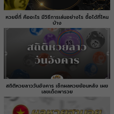
หวยยี่กี่ คืออะไร มีวิธีการเล่นอย่างไร ซื้อได้ที่ไหน
บ้าง
สถิติหวยลาววันอังคาร เช็กผลหวยย้อนหลัง เผย
เลขเด็ดพารวย