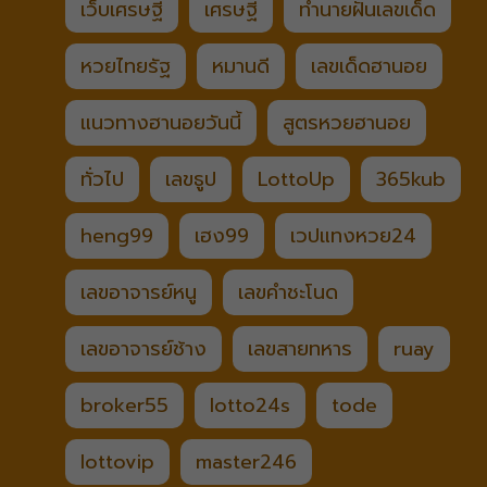
เว็บเศรษฐี
เศรษฐี
ทำนายฝันเลขเด็ด
หวยไทยรัฐ
หมานดี
เลขเด็ดฮานอย
แนวทางฮานอยวันนี้
สูตรหวยฮานอย
ทั่วไป
เลขธูป
LottoUp
365kub
heng99
เฮง99
เวปแทงหวย24
เลขอาจารย์หนู
เลขคำชะโนด
เลขอาจารย์ช้าง
เลขสายทหาร
ruay
broker55
lotto24s
tode
lottovip
master246