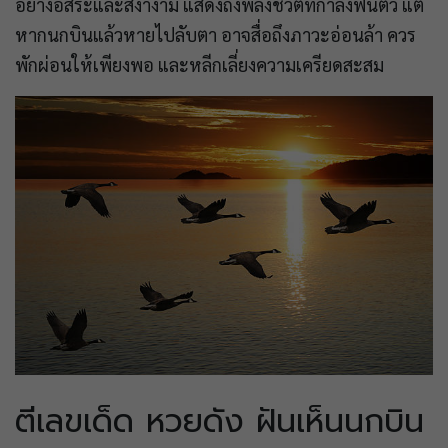
อย่างอิสระและสง่างาม แสดงถึงพลังชีวิตที่กำลังฟื้นตัว แต่
หากนกบินแล้วหายไปลับตา อาจสื่อถึงภาวะอ่อนล้า ควร
พักผ่อนให้เพียงพอ และหลีกเลี่ยงความเครียดสะสม
ตีเลขเด็ด หวยดัง ฝันเห็นนกบิน