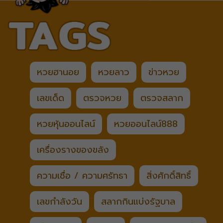
หวยฮานอย
หวยลาว
ข่าวหวย
เลขเด็ด
ตรวจหวย
ตรวจสลาก
หวยหุ้นออนไลน์
หวยออนไลน์888
เครื่องรางของขลัง
ความเชื่อ / ความศรัทธา
สิ่งศักดิ์สิทธิ์
เลขกำลังวัน
สลากกินแบ่งรัฐบาล