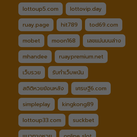
lottoup5.com
lottovip.day
ruay.page
hit789
tod69.com
mobet
moon168
เลขแม่นบนล่าง
mhandee
ruaypremium.net
เว็บรวย
รับทำเว็บพนัน
สถิติหวยย้อนหลัง
เศรษฐี6.com
simpleplay
kingkong89
lottoup33.com
suckbet
แนวทางหวย
online slot