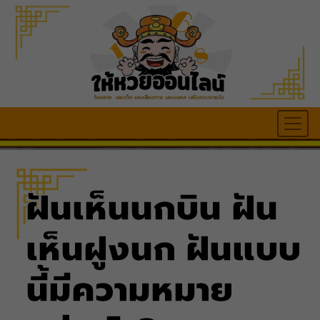
ฝันเห็นนกบิน ฝัน
เห็นฝูงนก ฝันแบบ
นี้มีความหมาย