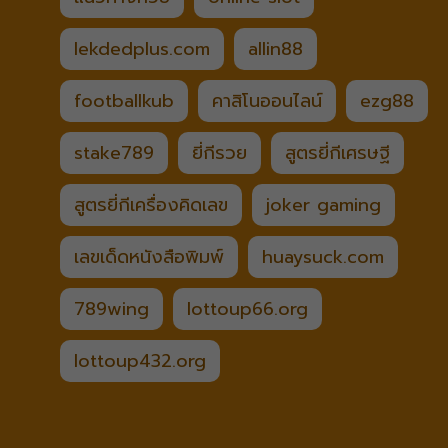
lekdedplus.com
allin88
footballkub
คาสิโนออนไลน์
ezg88
stake789
ยี่กีรวย
สูตรยี่กีเศรษฐี
สูตรยี่กีเครื่องคิดเลข
joker gaming
เลขเด็ดหนังสือพิมพ์
huaysuck.com
789wing
lottoup66.org
lottoup432.org