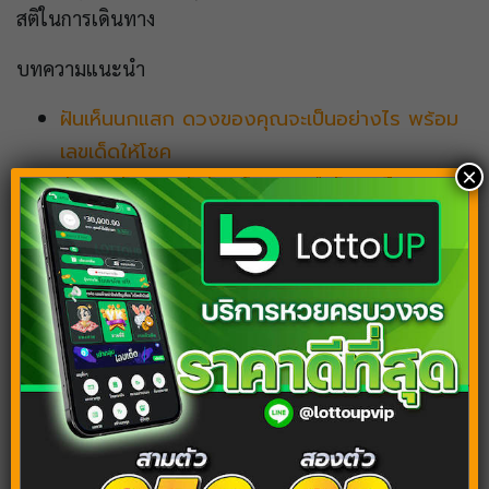
สติในการเดินทาง
บทความแนะนำ
ฝันเห็นนกแสก ดวงของคุณจะเป็นอย่างไร พร้อม
เลขเด็ดให้โชค
×
ตัวเงินตัวทองเข้าบ้าน โชคลาภกำลังมาเยือน
พร้อมเลขเด็ดแม่นๆ
ฝันเห็นบ้านร้าง บ้านผีสิง หมายถึงอะไร เปิดตำรา
แจกเลขเด่นฟรี
ฝันเห็นด้วง มีความหมายอย่างไร พร้อมแนวทาง
พารวย
ฝันว่าสอบ แนวทางเลขเด็ด พร้อมเช็กดวงรอบด้าน
ผ่านคำทำนายฝัน