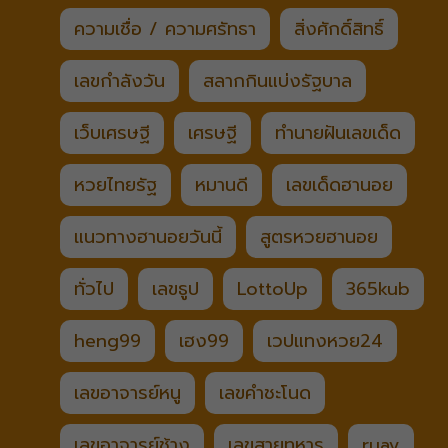
ความเชื่อ / ความศรัทธา
สิ่งศักดิ์สิทธิ์
เลขกำลังวัน
สลากกินแบ่งรัฐบาล
เว็บเศรษฐี
เศรษฐี
ทำนายฝันเลขเด็ด
หวยไทยรัฐ
หมานดี
เลขเด็ดฮานอย
แนวทางฮานอยวันนี้
สูตรหวยฮานอย
ทั่วไป
เลขธูป
LottoUp
365kub
heng99
เฮง99
เวปแทงหวย24
เลขอาจารย์หนู
เลขคำชะโนด
เลขอาจารย์ช้าง
เลขสายทหาร
ruay