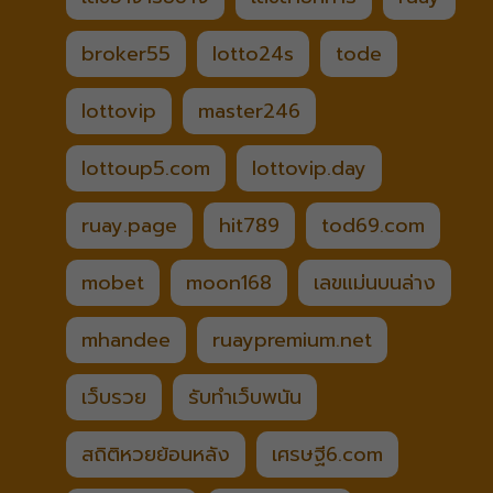
broker55
lotto24s
tode
lottovip
master246
lottoup5.com
lottovip.day
ruay.page
hit789
tod69.com
mobet
moon168
เลขแม่นบนล่าง
mhandee
ruaypremium.net
เว็บรวย
รับทำเว็บพนัน
สถิติหวยย้อนหลัง
เศรษฐี6.com