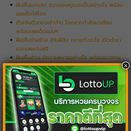
ฝันเห็นนกแสก ดวงของคุณจะเป็นอย่างไร พร้อม
เลขเด็ดให้โชค
ตัวเงินตัวทองเข้าบ้าน โชคลาภกำลังมาเยือน
พร้อมเลขเด็ดแม่นๆ
ฝันเห็นบ้านร้าง บ้านผีสิง หมายถึงอะไร เปิดตำรา
แจกเลขเด่นฟรี
ฝันเห็นด้วง มีความหมายอย่างไร พร้อมแนวทาง
×
พารวย
ฝันว่าสอบ แนวทางเลขเด็ด พร้อมเช็กดวงรอบด้าน
ผ่านคำทำนายฝัน
Tags:
ฝันถึงเขื่อน
ฝันเห็นเขื่อน