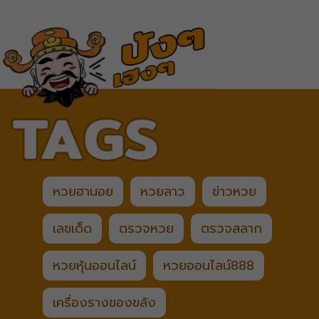
หวยฮานอย
หวยลาว
ข่าวหวย
เลขเด็ด
ตรวจหวย
ตรวจสลาก
หวยหุ้นออนไลน์
หวยออนไลน์888
เครื่องรางของขลัง