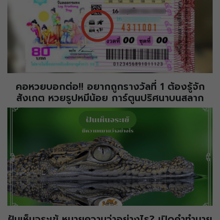
คอหวยบอกต่อ!! อยากถูกรางวัลที่ 1 ต้องรู้จัก
สังเกต หวยรูปหมีน้อย การ์ตูนปริศนาบนสลาก
ฝันเห็นจระเข้ หมายความว่าอย่างไร? เปิดคำทำนาย