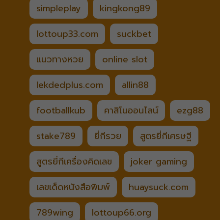
simpleplay
kingkong89
lottoup33.com
suckbet
แนวทางหวย
online slot
lekdedplus.com
allin88
footballkub
คาสิโนออนไลน์
ezg88
stake789
ยี่กีรวย
สูตรยี่กีเศรษฐี
สูตรยี่กีเครื่องคิดเลข
joker gaming
เลขเด็ดหนังสือพิมพ์
huaysuck.com
789wing
lottoup66.org