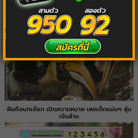
บทความต้องอ่านต่อ
ฝันถึงนกเงือก เปิดความหมาย เลขเด็ดแม่นๆ ลุ้น
เงินล้าน