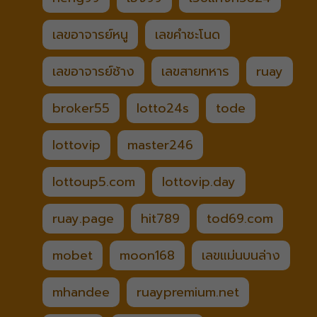
เลขอาจารย์หนู
เลขคำชะโนด
เลขอาจารย์ช้าง
เลขสายทหาร
ruay
broker55
lotto24s
tode
lottovip
master246
lottoup5.com
lottovip.day
ruay.page
hit789
tod69.com
mobet
moon168
เลขแม่นบนล่าง
mhandee
ruaypremium.net