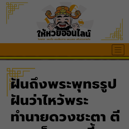
ฝันถึงพระพุทธรูป
ฝันว่าไหว้พระ
ทำนายดวงชะตา ตี