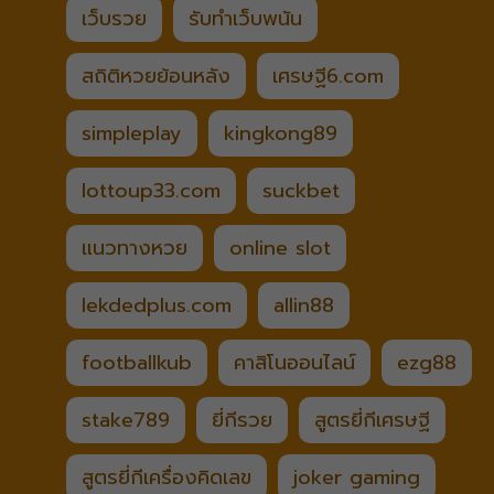
เว็บรวย
รับทำเว็บพนัน
สถิติหวยย้อนหลัง
เศรษฐี6.com
simpleplay
kingkong89
lottoup33.com
suckbet
แนวทางหวย
online slot
lekdedplus.com
allin88
footballkub
คาสิโนออนไลน์
ezg88
stake789
ยี่กีรวย
สูตรยี่กีเศรษฐี
สูตรยี่กีเครื่องคิดเลข
joker gaming