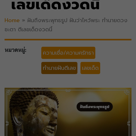
เลขเด็ดงวดนี้
Home
»
ฝันถึงพระพุทธรูป ฝันว่าไหว้พระ ทำนายดวง
ชะตา ตีเลขเด็ดงวดนี้
หมวดหมู่:
ความเชื่อ/ความศรัทธา
ทำนายฝันตีเลข
เลขเด็ด