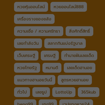
หวยหุ้นออนไลน์
หวยออนไลน์888
เครื่องรางของขลัง
ความเชื่อ / ความศรัทธา
สิ่งศักดิ์สิทธิ์
เลขกำลังวัน
สลากกินแบ่งรัฐบาล
เว็บเศรษฐี
เศรษฐี
ทำนายฝันเลขเด็ด
หวยไทยรัฐ
หมานดี
เลขเด็ดฮานอย
แนวทางฮานอยวันนี้
สูตรหวยฮานอย
ทั่วไป
เลขธูป
LottoUp
365kub
heng99
เฮง99
เวปแทงหวย24