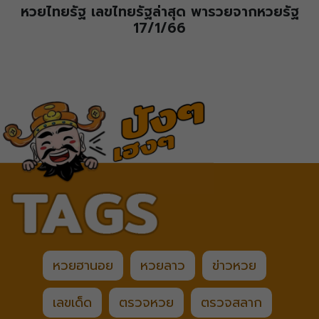
หวยไทยรัฐ เลขไทยรัฐล่าสุด พารวยจากหวยรัฐ
17/1/66
หวยฮานอย
หวยลาว
ข่าวหวย
เลขเด็ด
ตรวจหวย
ตรวจสลาก