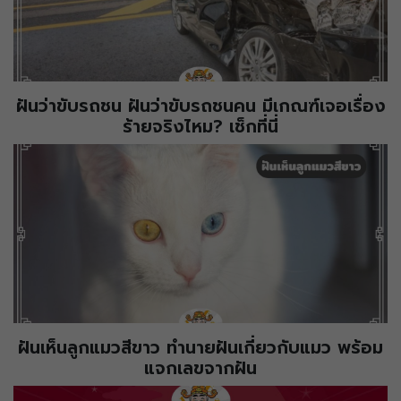
ฝันว่าขับรถชน ฝันว่าขับรถชนคน มีเกณฑ์เจอเรื่อง
ร้ายจริงไหม? เช็กที่นี่
ฝันเห็นลูกแมวสีขาว ทำนายฝันเกี่ยวกับแมว พร้อม
แจกเลขจากฝัน