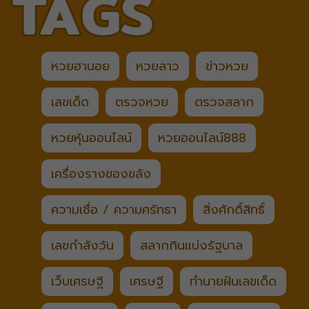
หวยฮานอย
หวยลาว
ข่าวหวย
เลขเด็ด
ตรวจหวย
ตรวจสลาก
หวยหุ้นออนไลน์
หวยออนไลน์888
เครื่องรางของขลัง
ความเชื่อ / ความศรัทธา
สิ่งศักดิ์สิทธิ์
เลขกำลังวัน
สลากกินแบ่งรัฐบาล
เว็บเศรษฐี
เศรษฐี
ทำนายฝันเลขเด็ด