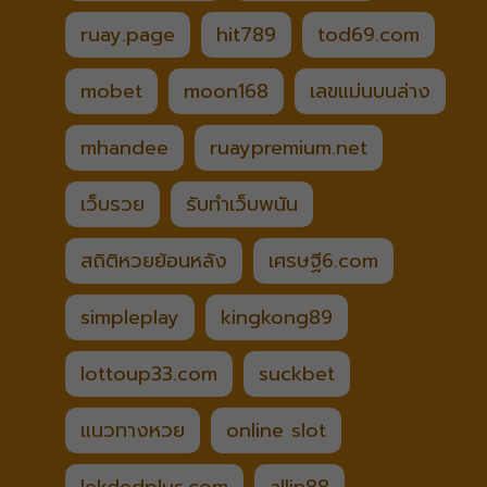
ruay.page
hit789
tod69.com
mobet
moon168
เลขแม่นบนล่าง
mhandee
ruaypremium.net
เว็บรวย
รับทำเว็บพนัน
สถิติหวยย้อนหลัง
เศรษฐี6.com
simpleplay
kingkong89
lottoup33.com
suckbet
แนวทางหวย
online slot