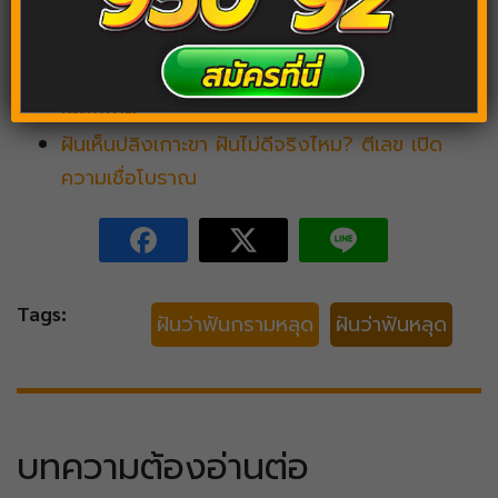
ฝันว่าปลูกผัก ทำสวน ส่องคำทำนาย เผยเลขเด่น
เลขมงคลจากฝัน
ฝันว่าได้ทองคำ ฝันเรียกทรัพย์ พร้อมแนวทาง
เสี่ยงโชค
ฝันเห็นปลิงเกาะขา ฝันไม่ดีจริงไหม? ตีเลข เปิด
ความเชื่อโบราณ
Tags:
ฝันว่าฟันกรามหลุด
ฝันว่าฟันหลุด
บทความต้องอ่านต่อ