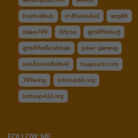
lekdedplus.com
allin88
footballkub
คาสิโนออนไลน์
ezg88
stake789
ยี่กีรวย
สูตรยี่กีเศรษฐี
สูตรยี่กีเครื่องคิดเลข
joker gaming
เลขเด็ดหนังสือพิมพ์
huaysuck.com
789wing
lottoup66.org
lottoup432.org
FOLLOW ME