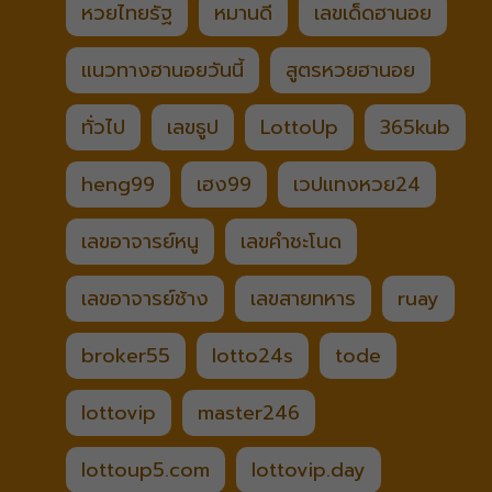
หวยไทยรัฐ
หมานดี
เลขเด็ดฮานอย
แนวทางฮานอยวันนี้
สูตรหวยฮานอย
ทั่วไป
เลขธูป
LottoUp
365kub
heng99
เฮง99
เวปแทงหวย24
เลขอาจารย์หนู
เลขคำชะโนด
เลขอาจารย์ช้าง
เลขสายทหาร
ruay
broker55
lotto24s
tode
lottovip
master246
lottoup5.com
lottovip.day