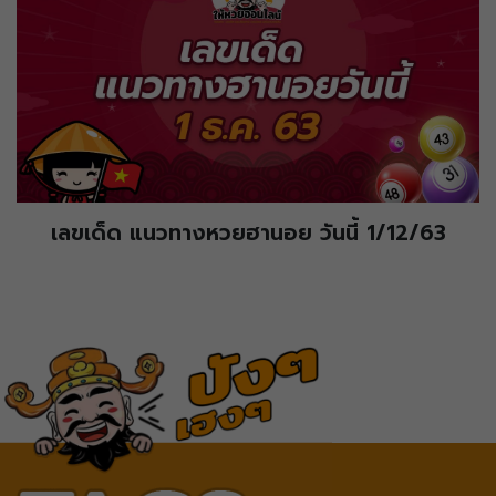
เลขเด็ด แนวทางหวยฮานอย วันนี้ 1/12/63