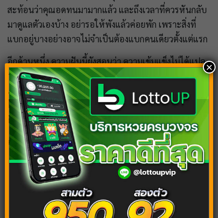
สะท้อนว่าคุณอดทนมามากแล้ว และถึงเวลาที่ควรหันกลับ
มาดูแลตัวเองบ้าง อย่ารอให้พังแล้วค่อยพัก เพราะสิ่งที่
แบกอยู่บางอย่างอาจไม่จำเป็นต้องแบกคนเดียวตั้งแต่แรก
อีกด้านหนึ่ง ความฝันนี้ยังสอนว่า ความเข้มแข็งไม่ได้แปล
×
ว่าต้องทนทุกอย่างโดยไม่ขอความช่วยเหลือ หากคุณกล้า
แบ่งเบา กล้าพูด และกล้าวางสิ่งที่เกินกำลังลงบ้าง ชีวิตจะ
ไม่เพียงเบาขึ้น แต่ยังมั่นคงขึ้นในระยะยาวด้วย เพราะพลัง
ที่แท้จริงมาจากการรู้ขีดจำกัดและดูแลตัวเองให้เป็น
บทความแนะนำ
ฝันว่ามีคนบอกเลข ผีบอกเลข กำลังจะได้รับโชค
จริงไหม?
ฝันว่าฝนตก ฝันเห็นฝนตกหนัก ฝันแบบนี้หมายถึง?
ตีเลข เช็กดวง 2569