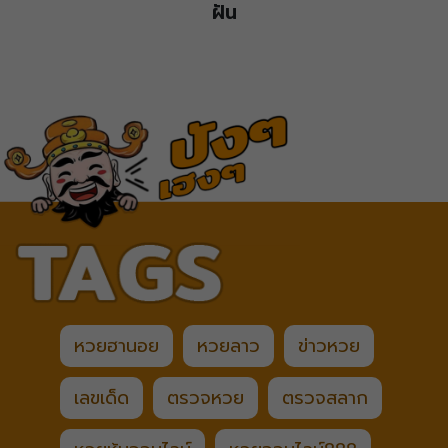
ฝัน
หวยฮานอย
หวยลาว
ข่าวหวย
เลขเด็ด
ตรวจหวย
ตรวจสลาก