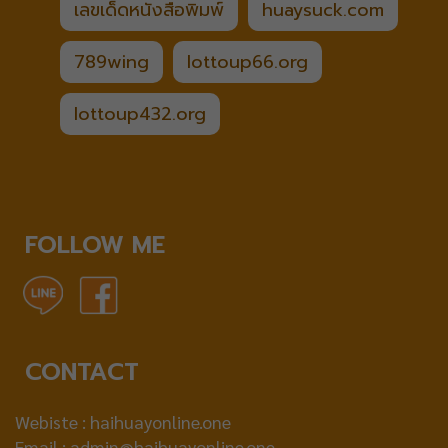
เลขเด็ดหนังสือพิมพ์
huaysuck.com
789wing
lottoup66.org
lottoup432.org
FOLLOW ME
CONTACT
Webiste :
haihuayonline.one
Email :
admin@haihuayonline.one