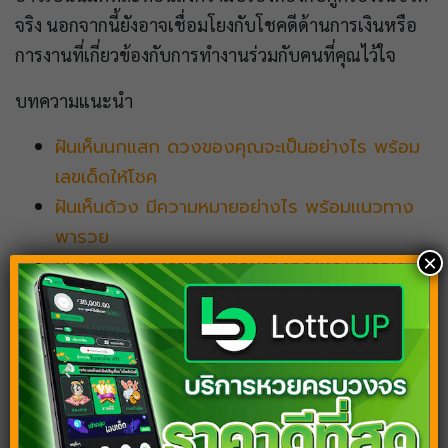
จริง นอกจากนี้ยังอาจเชื่อมโยงกับโชคดีด้านการเงินหรือ
การงานที่เกี่ยวข้องกับการทำงานร่วมกับคนที่คุณไว้ใจ
บทความแนะนำ
ฝันเห็นนกแสก ดวงของคุณจะเป็นอย่างไร พร้อม
เลขเด็ดให้โชค
ฝันเห็นด้วง มีความหมายอย่างไร พร้อมแนวทาง
พารวย
×
ฝันว่าเมาเหล้า เลขเด็ดพาลุ้นรางวัลใหญ่ พร้อม
ความหมายดีๆ
ฝันว่าย้ายบ้าน ตีเลขเด็ดพารวย ฝันแบบนี้ดวงดี
แบบฉุดไม่อยู่
ฝันเห็นสัตว์ ทำนายดวงชะตา พร้อมเจาะลึกเลขเด็ด