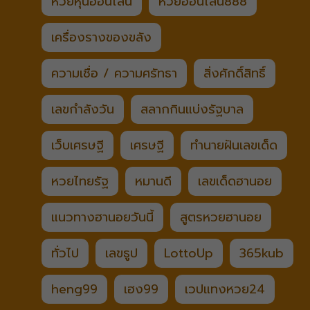
หวยหุ้นออนไลน์
หวยออนไลน์888
เครื่องรางของขลัง
ความเชื่อ / ความศรัทธา
สิ่งศักดิ์สิทธิ์
เลขกำลังวัน
สลากกินแบ่งรัฐบาล
เว็บเศรษฐี
เศรษฐี
ทำนายฝันเลขเด็ด
หวยไทยรัฐ
หมานดี
เลขเด็ดฮานอย
แนวทางฮานอยวันนี้
สูตรหวยฮานอย
ทั่วไป
เลขธูป
LottoUp
365kub
heng99
เฮง99
เวปแทงหวย24