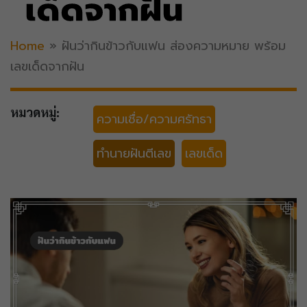
เด็ดจากฝัน
Home
»
ฝันว่ากินข้าวกับแฟน ส่องความหมาย พร้อม
เลขเด็ดจากฝัน
หมวดหมู่:
ความเชื่อ/ความศรัทธา
ทำนายฝันตีเลข
เลขเด็ด