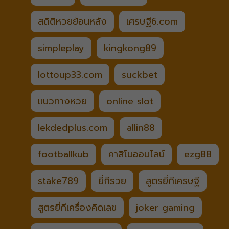
สถิติหวยย้อนหลัง
เศรษฐี6.com
simpleplay
kingkong89
lottoup33.com
suckbet
แนวทางหวย
online slot
lekdedplus.com
allin88
footballkub
คาสิโนออนไลน์
ezg88
stake789
ยี่กีรวย
สูตรยี่กีเศรษฐี
สูตรยี่กีเครื่องคิดเลข
joker gaming