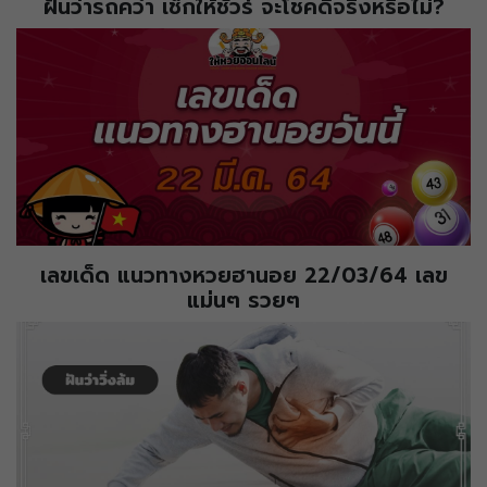
ฝันว่ารถคว่ำ เช็กให้ชัวร์ จะโชคดีจริงหรือไม่?
เลขเด็ด แนวทางหวยฮานอย 22/03/64 เลข
แม่นๆ รวยๆ