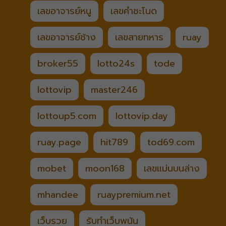
เลขอาจารย์หนู
เลขคำชะโนด
เลขอาจารย์ช้าง
เลขสายทหาร
ruay
broker55
lotto24s
tode
lottovip
master246
lottoup5.com
lottovip.day
ruay.page
hit789
tod69.com
mobet
moon168
เลขแม่นบนล่าง
mhandee
ruaypremium.net
เว็บรวย
รับทำเว็บพนัน