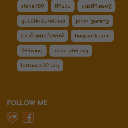
stake789
ยี่กีรวย
สูตรยี่กีเศรษฐี
สูตรยี่กีเครื่องคิดเลข
joker gaming
เลขเด็ดหนังสือพิมพ์
huaysuck.com
789wing
lottoup66.org
lottoup432.org
FOLLOW ME