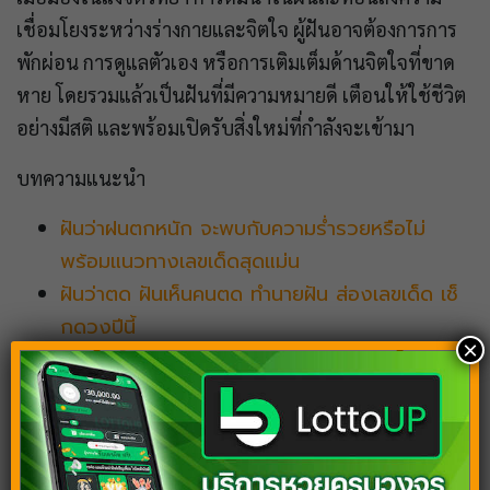
เชื่อมโยงระหว่างร่างกายและจิตใจ ผู้ฝันอาจต้องการการ
พักผ่อน การดูแลตัวเอง หรือการเติมเต็มด้านจิตใจที่ขาด
หาย โดยรวมแล้วเป็นฝันที่มีความหมายดี เตือนให้ใช้ชีวิต
อย่างมีสติ และพร้อมเปิดรับสิ่งใหม่ที่กำลังจะเข้ามา
บทความแนะนำ
ฝันว่าฝนตกหนัก จะพบกับความร่ำรวยหรือไม่
พร้อมแนวทางเลขเด็ดสุดแม่น
ฝันว่าตด ฝันเห็นคนตด ทำนายฝัน ส่องเลขเด็ด เช็
กดวงปีนี้
×
ฝันเห็นขี้ รวยรับทรัพย์แน่นอน พร้อมเลขเด็ดที่น่า
สนใจ
ฝันว่าผอม คำทำนายฝัน พร้อมแจกเลขเด็ดชุดใหญ่
จัดเต็ม