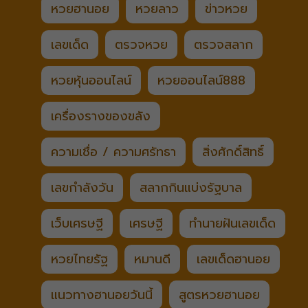
หวยฮานอย
หวยลาว
ข่าวหวย
เลขเด็ด
ตรวจหวย
ตรวจสลาก
หวยหุ้นออนไลน์
หวยออนไลน์888
เครื่องรางของขลัง
ความเชื่อ / ความศรัทธา
สิ่งศักดิ์สิทธิ์
เลขกำลังวัน
สลากกินแบ่งรัฐบาล
เว็บเศรษฐี
เศรษฐี
ทำนายฝันเลขเด็ด
หวยไทยรัฐ
หมานดี
เลขเด็ดฮานอย
แนวทางฮานอยวันนี้
สูตรหวยฮานอย