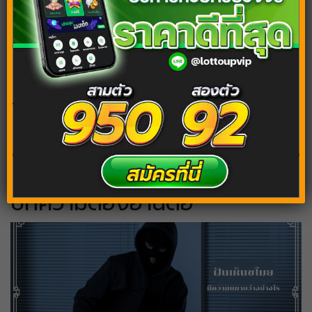
ฝันว่าตกนรก จะเสียทรัยพ์หรือรับโชคกันแน่ พร้อม
เลขเด็ดแม่นๆ
Tags:
ฝันว่ากินน้ำ
ฝันว่าดื่มน้ำ
บทความต้องอ่านต่อ