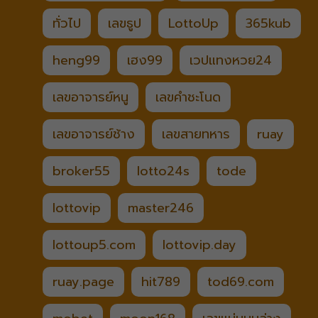
ทั่วไป
เลขธูป
LottoUp
365kub
heng99
เฮง99
เวปแทงหวย24
เลขอาจารย์หนู
เลขคำชะโนด
เลขอาจารย์ช้าง
เลขสายทหาร
ruay
broker55
lotto24s
tode
lottovip
master246
lottoup5.com
lottovip.day
ruay.page
hit789
tod69.com