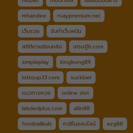
mobet
moon168
เลขแม่นบนล่าง
mhandee
ruaypremium.net
เว็บรวย
รับทำเว็บพนัน
สถิติหวยย้อนหลัง
เศรษฐี6.com
simpleplay
kingkong89
lottoup33.com
suckbet
แนวทางหวย
online slot
lekdedplus.com
allin88
footballkub
คาสิโนออนไลน์
ezg88