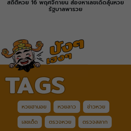
สถิติหวย 16 พฤศจิกายน ส่องหาเลขเด็ดลุ้นหวย
รัฐบาลพารวย
หวยฮานอย
หวยลาว
ข่าวหวย
เลขเด็ด
ตรวจหวย
ตรวจสลาก