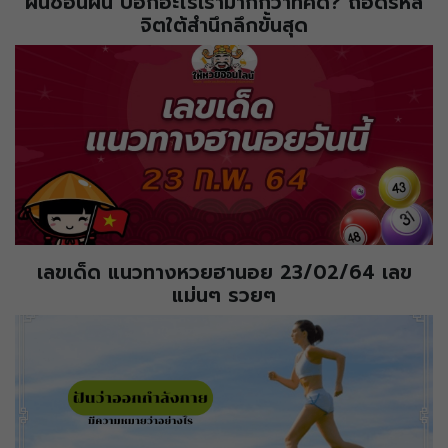
ฝันซ้อนฝัน บอกอะไรเรามากกว่าที่คิด? ถอดรหัส
จิตใต้สำนึกลึกขั้นสุด
เลขเด็ด แนวทางหวยฮานอย 23/02/64 เลข
แม่นๆ รวยๆ