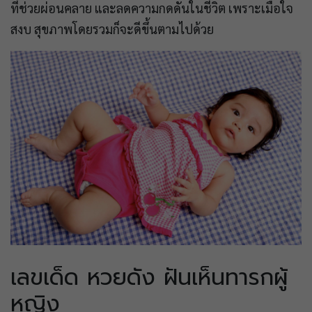
ที่ช่วยผ่อนคลาย และลดความกดดันในชีวิต เพราะเมื่อใจ
สงบ สุขภาพโดยรวมก็จะดีขึ้นตามไปด้วย
เลขเด็ด หวยดัง ฝันเห็นทารกผู้
หญิง