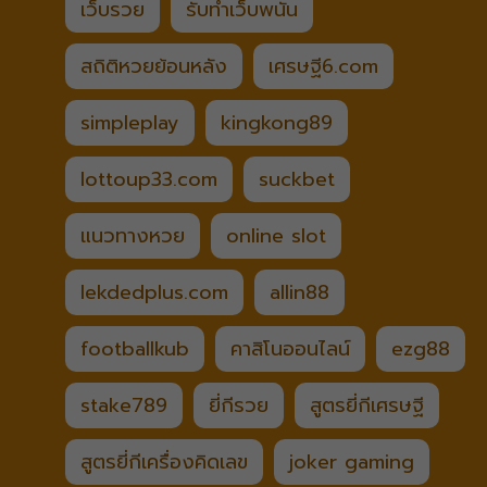
เว็บรวย
รับทำเว็บพนัน
สถิติหวยย้อนหลัง
เศรษฐี6.com
simpleplay
kingkong89
lottoup33.com
suckbet
แนวทางหวย
online slot
lekdedplus.com
allin88
footballkub
คาสิโนออนไลน์
ezg88
stake789
ยี่กีรวย
สูตรยี่กีเศรษฐี
สูตรยี่กีเครื่องคิดเลข
joker gaming