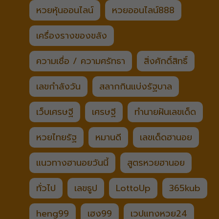
หวยหุ้นออนไลน์
หวยออนไลน์888
เครื่องรางของขลัง
ความเชื่อ / ความศรัทธา
สิ่งศักดิ์สิทธิ์
เลขกำลังวัน
สลากกินแบ่งรัฐบาล
เว็บเศรษฐี
เศรษฐี
ทำนายฝันเลขเด็ด
หวยไทยรัฐ
หมานดี
เลขเด็ดฮานอย
แนวทางฮานอยวันนี้
สูตรหวยฮานอย
ทั่วไป
เลขธูป
LottoUp
365kub
heng99
เฮง99
เวปแทงหวย24