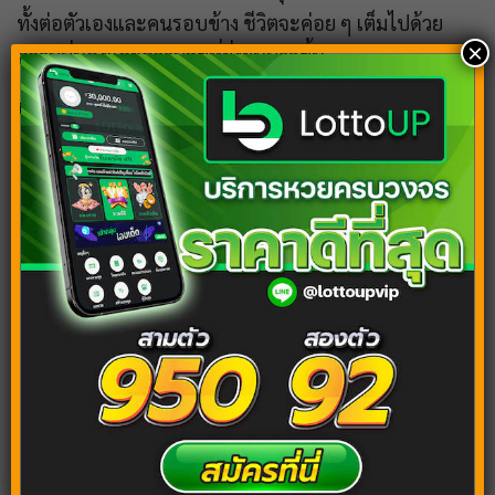
ทั้งต่อตัวเองและคนรอบข้าง ชีวิตจะค่อย ๆ เต็มไปด้วย
×
ความมั่นคงและความสุขที่ยั่งยืนมากขึ้น
บทความแนะนำ
ฝันว่าได้ทองคำ ฝันเรียกทรัพย์ พร้อมแนวทาง
เสี่ยงโชค
ฝันเห็นนักบวช ทำนายฝัน ตีเลขเด็ด เช็กดวงชะตา
ฝันเห็นตุ๊กแก สัตว์นำโชค ของคนโบราณ พร้อม
เลขเด็ดทำนายฝัน
ฝันเห็นหลานชาย ตีความหมาย พร้อมเลขเด็ดลุ้น
โชคจากฝัน
ฝันเห็นด้วง มีความหมายอย่างไร พร้อมแนวทาง
พารวย