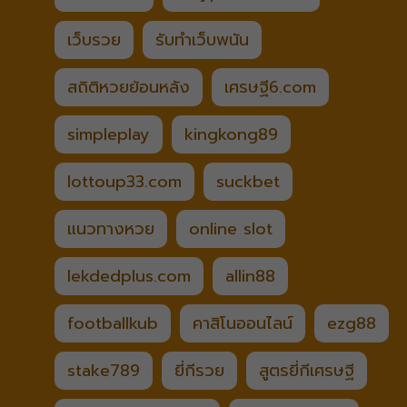
เว็บรวย
รับทำเว็บพนัน
สถิติหวยย้อนหลัง
เศรษฐี6.com
simpleplay
kingkong89
lottoup33.com
suckbet
แนวทางหวย
online slot
lekdedplus.com
allin88
footballkub
คาสิโนออนไลน์
ezg88
stake789
ยี่กีรวย
สูตรยี่กีเศรษฐี