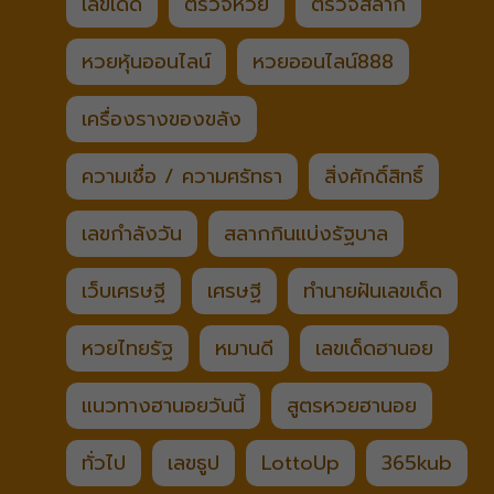
เลขเด็ด
ตรวจหวย
ตรวจสลาก
หวยหุ้นออนไลน์
หวยออนไลน์888
เครื่องรางของขลัง
ความเชื่อ / ความศรัทธา
สิ่งศักดิ์สิทธิ์
เลขกำลังวัน
สลากกินแบ่งรัฐบาล
เว็บเศรษฐี
เศรษฐี
ทำนายฝันเลขเด็ด
หวยไทยรัฐ
หมานดี
เลขเด็ดฮานอย
แนวทางฮานอยวันนี้
สูตรหวยฮานอย
ทั่วไป
เลขธูป
LottoUp
365kub