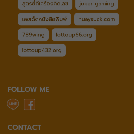
สูตรยี่กีเครื่องคิดเลข
joker gaming
เลขเด็ดหนังสือพิมพ์
huaysuck.com
789wing
lottoup66.org
lottoup432.org
FOLLOW ME
CONTACT