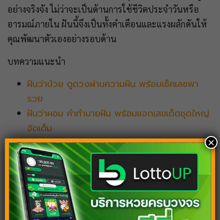
อย่างจริงจัง ไม่ว่าจะเป็นด้านการใช้ชีวิตประจำวันหรือ
อารมณ์ภายใน ฝันนี้จึงเป็นทั้งคำเตือนและแรงผลักดันให้
คุณพัฒนาตัวเองอย่างรอบด้าน
บทความแนะนำ
ฝันว่าป่วย ดูดวงผ่านความฝัน พร้อมเช็คเลขพา
รวย
ฝันว่าผอม คำทำนายฝัน พร้อมแจกเลขเด็ดชุดใหญ่
จัดเต็ม
×
ฝันเห็นหลานชาย ตีความหมาย พร้อมเลขเด็ดลุ้น
โชคจากฝัน
ฝันเห็นปลิงเกาะขา ฝันไม่ดีจริงไหม? ตีเลข เปิด
ความเชื่อโบราณ
ฝันว่ามือถือพัง ฝันนี้ต้องแทงหวย พร้อมเจาะเลข
เด็ดแม่นๆ