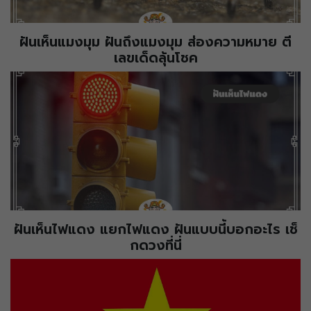
ฝันเห็นแมงมุม ฝันถึงแมงมุม ส่องความหมาย ตี
เลขเด็ดลุ้นโชค
ฝันเห็นไฟแดง แยกไฟแดง ฝันแบบนี้บอกอะไร เช็
กดวงที่นี่