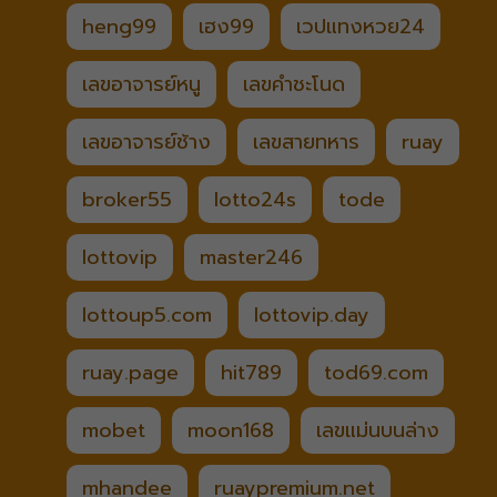
heng99
เฮง99
เวปแทงหวย24
เลขอาจารย์หนู
เลขคำชะโนด
เลขอาจารย์ช้าง
เลขสายทหาร
ruay
broker55
lotto24s
tode
lottovip
master246
lottoup5.com
lottovip.day
ruay.page
hit789
tod69.com
mobet
moon168
เลขแม่นบนล่าง
mhandee
ruaypremium.net