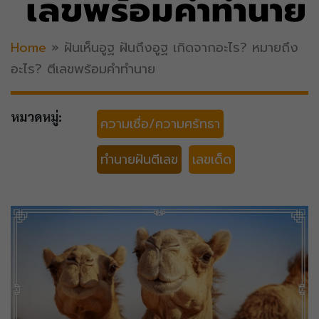
เลขพร้อมคำทำนาย
Home
»
ฝันเห็นอูฐ ฝันถึงอูฐ เกิดจากอะไร? หมายถึง
อะไร? ตีเลขพร้อมคำทำนาย
หมวดหมู่:
ความเชื่อ/ความศรัทธา
ทำนายฝันตีเลข
เลขเด็ด