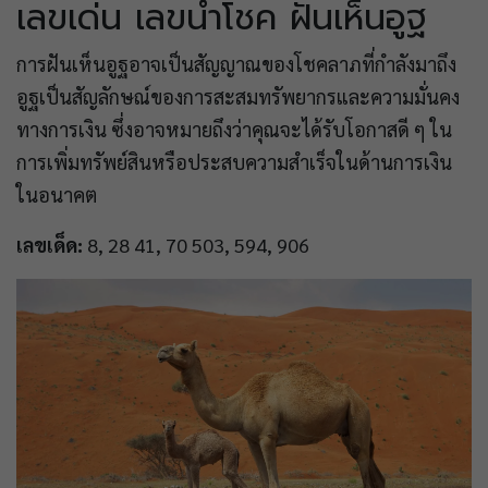
เลขเด่น เลขนำโชค ฝันเห็นอูฐ
การฝันเห็นอูฐอาจเป็นสัญญาณของโชคลาภที่กำลังมาถึง
อูฐเป็นสัญลักษณ์ของการสะสมทรัพยากรและความมั่นคง
ทางการเงิน ซึ่งอาจหมายถึงว่าคุณจะได้รับโอกาสดี ๆ ใน
การเพิ่มทรัพย์สินหรือประสบความสำเร็จในด้านการเงิน
ในอนาคต
เลขเด็ด:
8, 28 41, 70 503, 594, 906