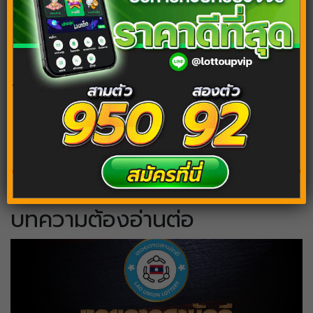
ทำนายฝัน 2567
Tags:
ทำนายฝันเห็นอูฐ
ฝันถึงอูฐ
ฝันเห็นอูฐ
เลขเด็ด ฝันเห็นอูฐ
บทความต้องอ่านต่อ