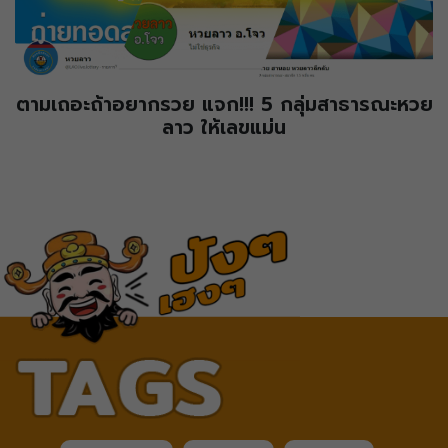
ตามเถอะถ้าอยากรวย แจก!!! 5 กลุ่มสาธารณะหวย
ลาว ให้เลขแม่น