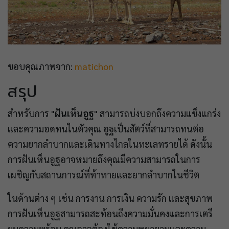
ขอบคุณภาพจาก:
matichon
สรุป
สำหรับการ "
ฝันเห็นอูฐ
" สามารถบ่งบอกถึงความแข็งแกร่ง
และความอดทนในตัวคุณ อูฐเป็นสัตว์ที่สามารถทนต่อ
ความยากลำบากและเดินทางไกลในทะเลทรายได้ ดังนั้น
การฝันเห็นอูฐอาจหมายถึงคุณมีความสามารถในการ
เผชิญกับสถานการณ์ที่ท้าทายและยากลำบากในชีวิต
ในด้านต่าง ๆ เช่น การงาน การเงิน ความรัก และสุขภาพ
การฝันเห็นอูฐสามารถสะท้อนถึงความมั่นคงและการเตรี
ยมความพร้อม คุณอาจต้องใช้ความพยายามและความ