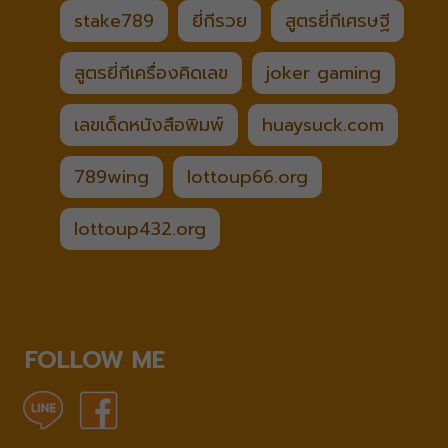
stake789
ยี่กีรวย
สูตรยี่กีเศรษฐี
สูตรยี่กีเครื่องคิดเลข
joker gaming
เลขเด็ดหนังสือพิมพ์
huaysuck.com
789wing
lottoup66.org
lottoup432.org
FOLLOW ME