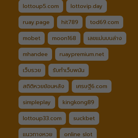
lottoup5.com
lottovip.day
ruay.page
hit789
tod69.com
mobet
moon168
เลขแม่นบนล่าง
mhandee
ruaypremium.net
เว็บรวย
รับทำเว็บพนัน
สถิติหวยย้อนหลัง
เศรษฐี6.com
simpleplay
kingkong89
lottoup33.com
suckbet
แนวทางหวย
online slot