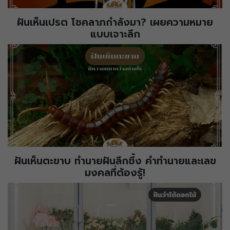
ฝันเห็นเปรต โชคลาภกำลังมา? เผยความหมาย
แบบเจาะลึก
ฝันเห็นตะขาบ ทำนายฝันลึกซึ้ง คำทำนายและเลข
มงคลที่ต้องรู้!