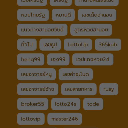
เว็บเศรษฐี
เศรษฐี
ทำนายฝันเลขเด็ด
หวยไทยรัฐ
หมานดี
เลขเด็ดฮานอย
แนวทางฮานอยวันนี้
สูตรหวยฮานอย
ทั่วไป
เลขธูป
LottoUp
365kub
heng99
เฮง99
เวปแทงหวย24
เลขอาจารย์หนู
เลขคำชะโนด
เลขอาจารย์ช้าง
เลขสายทหาร
ruay
broker55
lotto24s
tode
lottovip
master246