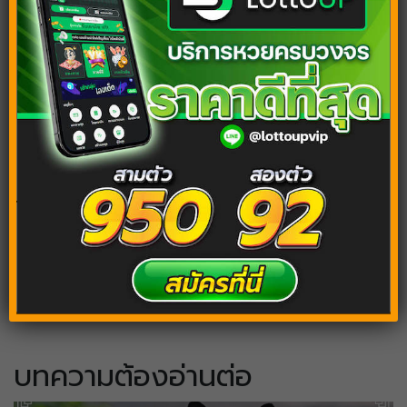
ฝันว่าตกนรก จะเสียทรัยพ์หรือรับโชคกันแน่ พร้อม
เลขเด็ดแม่นๆ
ฝันว่าติดเกาะ ฝันแบบนี้จะได้รับทรัพย์หรือไม่ ต้อง
ไปดู
Tags:
ทำนายฝันเลขเด็ด
เลขเด็ด
เลขเด็ดทำนายฝัน
บทความต้องอ่านต่อ