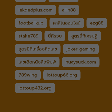
lekdedplus.com
allin88
footballkub
คาสิโนออนไลน์
ezg88
stake789
ยี่กีรวย
สูตรยี่กีเศรษฐี
สูตรยี่กีเครื่องคิดเลข
joker gaming
เลขเด็ดหนังสือพิมพ์
huaysuck.com
789wing
lottoup66.org
lottoup432.org