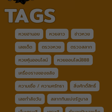
หวยฮานอย
หวยลาว
ข่าวหวย
เลขเด็ด
ตรวจหวย
ตรวจสลาก
หวยหุ้นออนไลน์
หวยออนไลน์888
เครื่องรางของขลัง
ความเชื่อ / ความศรัทธา
สิ่งศักดิ์สิทธิ์
เลขกำลังวัน
สลากกินแบ่งรัฐบาล