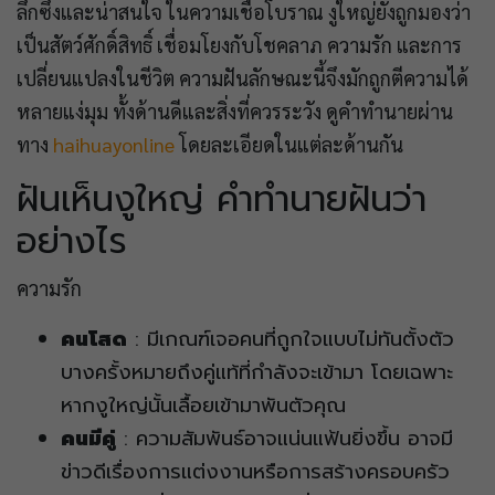
ลึกซึ้งและน่าสนใจ ในความเชื่อโบราณ งูใหญ่ยังถูกมองว่า
เป็นสัตว์ศักดิ์สิทธิ์ เชื่อมโยงกับโชคลาภ ความรัก และการ
เปลี่ยนแปลงในชีวิต ความฝันลักษณะนี้จึงมักถูกตีความได้
หลายแง่มุม ทั้งด้านดีและสิ่งที่ควรระวัง ดูคำทำนายผ่าน
ทาง
haihuayonline
โดยละเอียดในแต่ละด้านกัน
ฝันเห็นงูใหญ่ คำทำนายฝันว่า
อย่างไร
ความรัก
คนโสด
: มีเกณฑ์เจอคนที่ถูกใจแบบไม่ทันตั้งตัว
บางครั้งหมายถึงคู่แท้ที่กำลังจะเข้ามา โดยเฉพาะ
หากงูใหญ่นั้นเลื้อยเข้ามาพันตัวคุณ
คนมีคู่
: ความสัมพันธ์อาจแน่นแฟ้นยิ่งขึ้น อาจมี
ข่าวดีเรื่องการแต่งงานหรือการสร้างครอบครัว