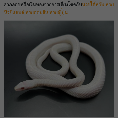
ลาภลอยหรือเงินทองจากการเสี่ยงโชคกับ
หวยไต้หวัน
หวย
นิวซีแลนด์
หวยออมสิน
หวยญี่ปุ่น