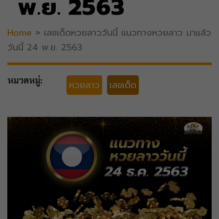
พ.ย. 2563
Home
»
เลขเด็ดหวยลาววันนี้ แนวทางหวยลาว มาแล้ว
วันนี้ 24 พ.ย. 2563
หมวดหมู่:
หวยลาว
เลขเด็ด