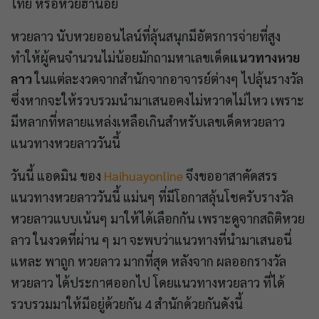
ไทย หรือหวยฮานอย
หวยลาว นับหวยออนไลน์ที่ลุ้นสนุกมีอัตรการจ่ายที่สูง
ทำให้ผู้คนจำนวนไม่น้อยมักถามหาเลขเด็ด
แนวทางหวย
ลาว
ในแต่ละงวดจากสำนักจากอาจารย์ต่างๆ ไปลุ้นรางวัล
ซึ่งหากจะให้รวบรวมนำมาเสนอคงไม่หวาดไม่ไหว เพราะ
มีหลากที่หลายแหล่งเหลือเกินสำหรับเลขเด็ดหวยลาว
แนวทางหวยลาววันนี้
วันนี้ แอดมิน ของ
Haihuayonline
จึงขออาสาคัดสรร
แนวทางหวยลาววันนี้ แม่นๆ ที่มีโอกาสลุ้นโชครับรางวัล
หวยลาวแบบเน้นๆ มาให้ได้เลือกกัน เพราะดูจากสถิติหวย
ลาว ในงวดที่ผ่าน ๆ มา จะพบว่าแนวทางที่นำมาเสนอนี่
แหละ พาถูก หวยลาว มากที่สุด หลังจาก ผลออกรางวัล
หวยลาว ได้ประกาศออกไป โดยแนวทางหวยลาว ที่ได้
รวบรวมมาให้มีอยู่ด้วยกัน 4 สำนักด้วยกันดังนี้