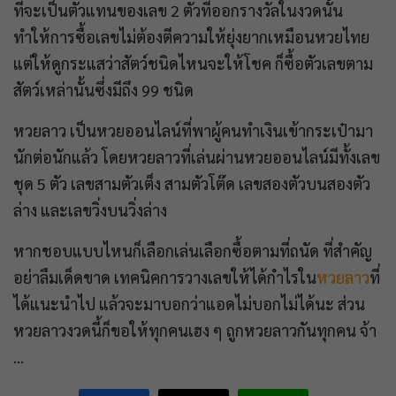
ที่จะเป็นตัวแทนของเลข 2 ตัวที่ออกรางวัลในงวดนั้น
ทำให้การซื้อเลขไม่ต้องตีความให้ยุ่งยากเหมือนหวยไทย
แต่ให้ดูกระแสว่าสัตว์ชนิดไหนจะให้โชค ก็ซื้อตัวเลขตาม
สัตว์เหล่านั้นซึ่งมีถึง 99 ชนิด
หวยลาว เป็นหวยออนไลน์ที่พาผู้คนทำเงินเข้ากระเป๋ามา
นักต่อนักแล้ว โดยหวยลาวที่เล่นผ่านหวยออนไลน์มีทั้งเลข
ชุด 5 ตัว เลขสามตัวเต็ง สามตัวโต๊ด เลขสองตัวบนสองตัว
ล่าง และเลขวิ่งบนวิ่งล่าง
หากชอบแบบไหนก็เลือกเล่นเลือกซื้อตามที่ถนัด ที่สำคัญ
อย่าลืมเด็ดขาด เทคนิคการวางเลขให้ได้กำไรใน
หวยลาว
ที่
ได้แนะนำไป แล้วจะมาบอกว่าแอดไม่บอกไม่ได้นะ ส่วน
หวยลาวงวดนี้ก็ขอให้ทุกคนเฮง ๆ ถูกหวยลาวกันทุกคน จ้า
…