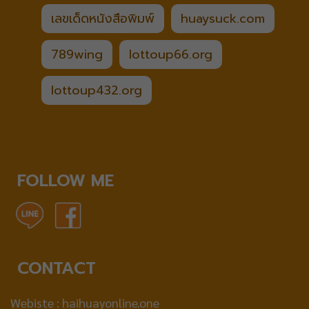
เลขเด็ดหนังสือพิมพ์
huaysuck.com
789wing
lottoup66.org
lottoup432.org
FOLLOW ME
CONTACT
Webiste :
haihuayonline.one