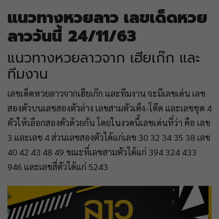
แนวทางหวยลาว เลขเด็ดหวย
ลาววันนี้
24/11/63
แนวทางหวยลาวจาก เฮียเก๊ก และ
ทีมงาน
เลขเด็ดหวยลาวจากเฮียเก๊ก และทีมงาน จะมีเลขเด่น เลข
สองตัวบนเลขสองตัวล่าง เลขสามตัวเต็ง-โต๊ด และเลขชุด 4
ตัวให้เลือกสองตัวด้วยกัน โดยในงวดนี้เลขเด่นที่ว่า คือ เลข
3 และเลข 4 ส่วนเลขสองตัวได้แก่เลข 30 32 34 35 38 เลข
40 42 43 48 49 ขณะที่เลขสามตัวได้แก่ 394 324 433
946 และเลขสี่ตัวได้แก่ 5243