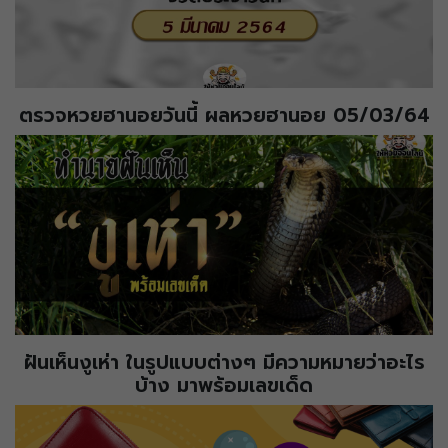
ตรวจหวยฮานอยวันนี้ ผลหวยฮานอย 05/03/64
ฝันเห็นงูเห่า ในรูปแบบต่างๆ มีความหมายว่าอะไร
บ้าง มาพร้อมเลขเด็ด