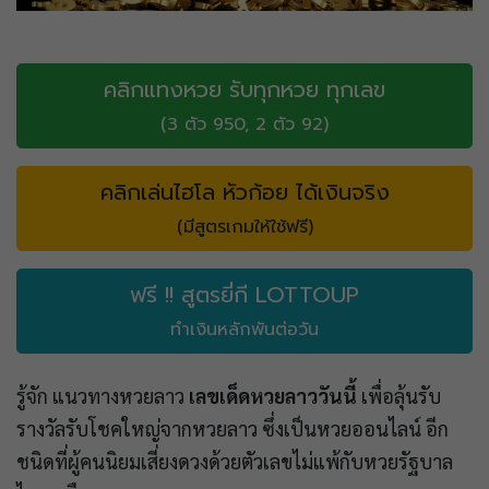
คลิกแทงหวย รับทุกหวย ทุกเลข
(3 ตัว 950, 2 ตัว 92)
คลิกเล่นไฮโล หัวก้อย ได้เงินจริง
(มีสูตรเกมให้ใช้ฟรี)
ฟรี !! สูตรยี่กี LOTTOUP
ทำเงินหลักพันต่อวัน
รู้จัก แนวทางหวยลาว
เลขเด็ดหวยลาววันนี้
เพื่อลุ้นรับ
รางวัลรับโชคใหญ่จากหวยลาว ซึ่งเป็นหวยออนไลน์ อีก
ชนิดที่ผู้คนนิยมเสี่ยงดวงด้วยตัวเลขไม่แพ้กับหวยรัฐบาล