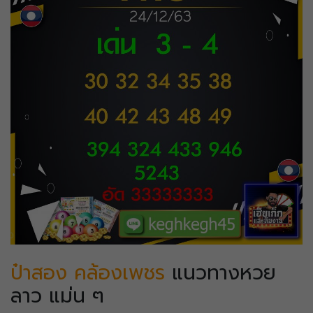
ป๋าสอง คล้องเพชร
แนวทางหวย
ลาว แม่น ๆ