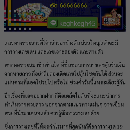
แนวทางหวยลาวที่ได้กล่าวมาข้างต้น ส่วนใหญ่แล้วจะมี
การวางเลขเด่น และเลขเจาะสองตัว และสามตัว
หากคอหวยสมาชิกท่านใด ที่ชื่นชอบการวางเลขลุ้นรับเงิน
จาก
หวยลาว
ก็อย่าลืมลองเด็ดเลขไปลุ้นโชคกันได้ ส่วนจะ
แม่นตามที่แอดโปรยไปหรือไม่ ช่วงค่ำวันนี้แหละเดียวรู้กัน
อีกเรื่องที่แอดอยากฝาก ก็คือเคล็ดไม่ลับที่จะแนะนำการ
ทำเงินจากหวยลาว นอกจากตามแนวทางแม่นๆ จากเซียน
หวยที่นำมาเสนอแล้ว ควรรู้จักการวางเลขด้วย
ซึ่งการวางเลขที่ให้ผลกำไรมากที่สุดนั่นก็คือการวางรูด 19