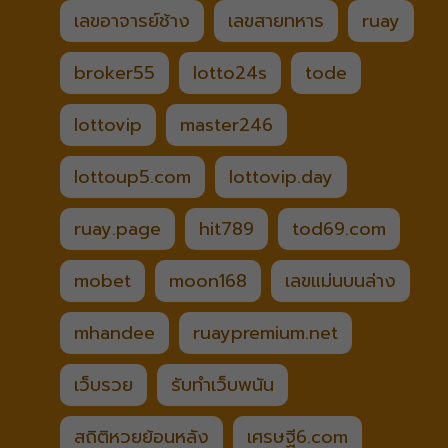
เลขอาจารย์ช้าง
เลขสายทหาร
ruay
broker55
lotto24s
tode
lottovip
master246
lottoup5.com
lottovip.day
ruay.page
hit789
tod69.com
mobet
moon168
เลขแม่นบนล่าง
mhandee
ruaypremium.net
เว็บรวย
รับทำเว็บพนัน
สถิติหวยย้อนหลัง
เศรษฐี6.com