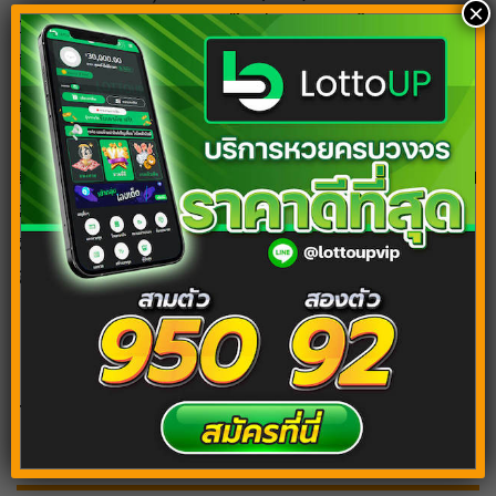
×
18.30 น. และ หวยฮานอยวีไอพี ออกรางวัลในเวลา 19.30
น.
ซึ่งนอกจากติดตาม
ผลหวยฮานอย
ผ่านเว็บไซต์ของเรา ที่
ได้รวบรวมมาไว้ให้ ทั้งผลหวยฮานอยพิเศา ตรวจหวย
ฮานอย (ปกติ) และผลหวยฮานอย vip แล้ว สามารถติดตาม
ถ่ายทอดสดหวยฮานอยวันนี้ ผ่านทาง
Ruay
ได้ด้วย โดยผล
รางวัลทั้งสามนอยนี้ ได้แก่ รางวัลเลขท้ายสามตัว เลขสอง
ตัวบน และเลขสองตัวล่าง เป็นต้น
Tags:
ผลหวยฮานอย