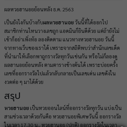
ผลหวยฮานอยย้อนหลัง ธ.ค. 2563
เป็นยังไงกันบ้างกับ
ผลหวยฮานอย
วันนี้ที่ได้ออกไป
สมาชิกท่านไหนวางเลขถูก แอดมินก็ยินดีด้วย แต่ถ้ายังไม่
เข้าก็อย่าเพิ่งท้อ ลองติดตาม แนวทางหวยฮานอย วันนี้
จากทางเว็บของเราได้ เพราะจากสถิติพบว่าสำนักเลขเด็ด
ที่นำมาให้เลือกพาถูกรางวัลทุกวันเช่นกัน หรือไม่ก็ลองดู
ผลฮานอยย้อนหลัง ตามตารางข้างต้นได้ เพราะบ่อยครั้ง
เลขที่ออกรางวัลไปแล้วกลับกลายเป็นเลขเด่น เลขดังใน
งวดต่อ ๆ มาได้ด้วย
สรุป
หวยฮานอย
เป็นหวยออนไลน์ที่ออกรางวัลทุกวัน แบ่งเป็น
สามช่วงเวลาด้วยกันคือ หวยฮานอยพิเศษวันนี้ ออกรางวัล
ในเวลา 17.30 น., หวยฮานอย (ปกติ) ออกรางวัลในเวลา