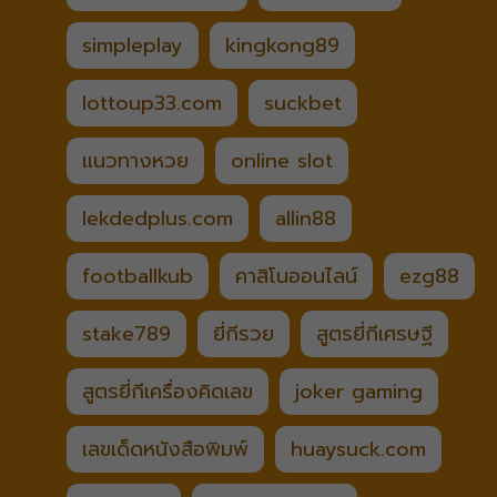
simpleplay
kingkong89
lottoup33.com
suckbet
แนวทางหวย
online slot
lekdedplus.com
allin88
footballkub
คาสิโนออนไลน์
ezg88
stake789
ยี่กีรวย
สูตรยี่กีเศรษฐี
สูตรยี่กีเครื่องคิดเลข
joker gaming
เลขเด็ดหนังสือพิมพ์
huaysuck.com