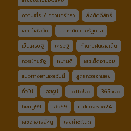
เครื่องรางของขลัง
ความเชื่อ / ความศรัทธา
สิ่งศักดิ์สิทธิ์
เลขกำลังวัน
สลากกินแบ่งรัฐบาล
เว็บเศรษฐี
เศรษฐี
ทำนายฝันเลขเด็ด
หวยไทยรัฐ
หมานดี
เลขเด็ดฮานอย
แนวทางฮานอยวันนี้
สูตรหวยฮานอย
ทั่วไป
เลขธูป
LottoUp
365kub
heng99
เฮง99
เวปแทงหวย24
เลขอาจารย์หนู
เลขคำชะโนด