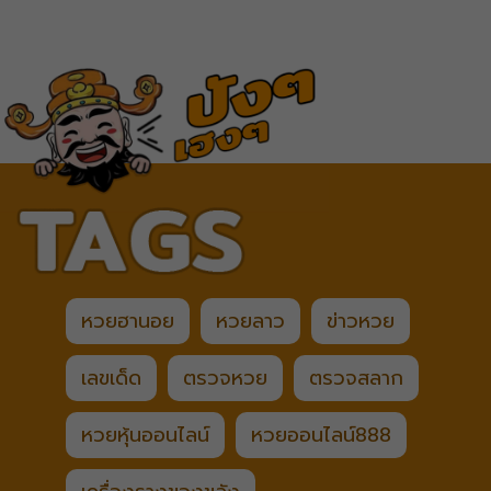
หวยฮานอย
หวยลาว
ข่าวหวย
เลขเด็ด
ตรวจหวย
ตรวจสลาก
หวยหุ้นออนไลน์
หวยออนไลน์888