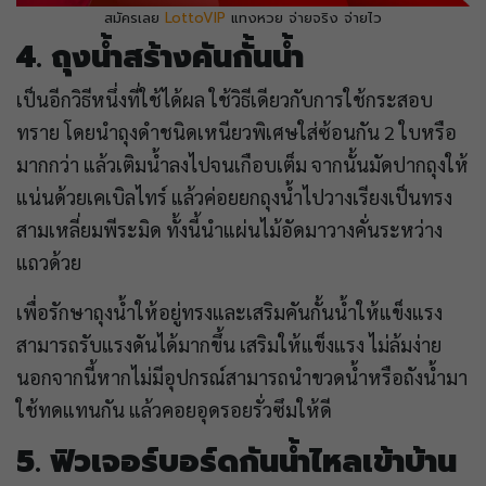
สมัครเลย
LottoVIP
แทงหวย จ่ายจริง จ่ายไว
4. ถุงน้ำสร้างคันกั้นน้ำ
เป็นอีกวิธีหนึ่งที่ใช้ได้ผล ใช้วิธีเดียวกับการใช้กระสอบ
ทราย โดยนำถุงดำชนิดเหนียวพิเศษใส่ซ้อนกัน 2 ใบหรือ
มากกว่า แล้วเติมน้ำลงไปจนเกือบเต็ม จากนั้นมัดปากถุงให้
แน่นด้วยเคเบิลไทร์ แล้วค่อยยกถุงน้ำไปวางเรียงเป็นทรง
สามเหลี่ยมพีระมิด ทั้งนี้นำแผ่นไม้อัดมาวางคั่นระหว่าง
แถวด้วย
เพื่อรักษาถุงน้ำให้อยู่ทรงและเสริมคันกั้นน้ำให้แข็งแรง
สามารถรับแรงดันได้มากขึ้น เสริมให้แข็งแรง ไม่ล้มง่าย
นอกจากนี้หากไม่มีอุปกรณ์สามารถนำขวดน้ำหรือถังน้ำมา
ใช้ทดแทนกัน แล้วคอยอุดรอยรั่วซึมให้ดี
5. ฟิวเจอร์บอร์ดกันน้ำไหลเข้าบ้าน