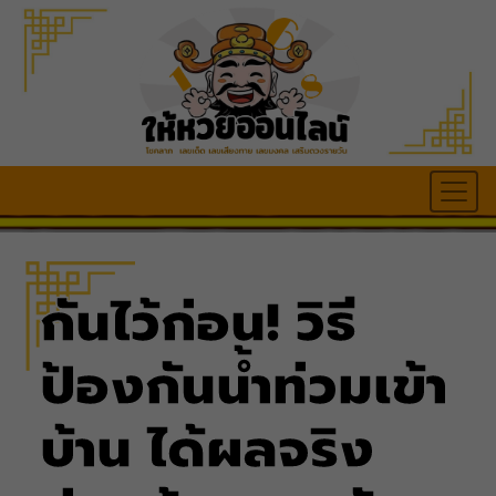
กันไว้ก่อน! วิธี​
ป้องกัน​น้ำท่วมเข้า
บ้าน​ ได้ผลจริง