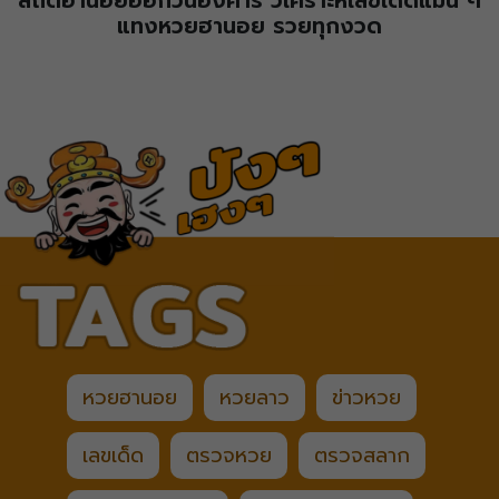
สถิติฮานอยออกวันอังคาร วิเคราะห์เลขเด็ดแม่น ๆ
แทงหวยฮานอย รวยทุกงวด
หวยฮานอย
หวยลาว
ข่าวหวย
เลขเด็ด
ตรวจหวย
ตรวจสลาก