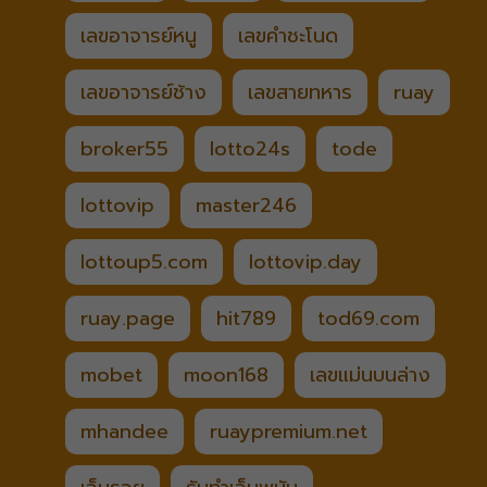
เลขอาจารย์หนู
เลขคำชะโนด
เลขอาจารย์ช้าง
เลขสายทหาร
ruay
broker55
lotto24s
tode
lottovip
master246
lottoup5.com
lottovip.day
ruay.page
hit789
tod69.com
mobet
moon168
เลขแม่นบนล่าง
mhandee
ruaypremium.net