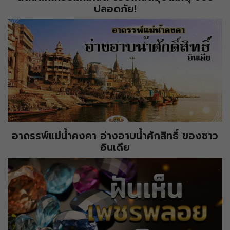
ปลอดภัย!
อาถรรพ์แม่น้ำคงคา อ่างอาบน้ำศักสิทธิ์ ของชาว
อินเดีย