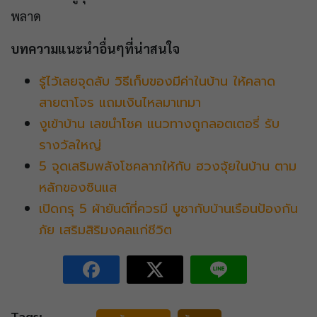
พลาด
บทความแนะนำอื่นๆที่น่าสนใจ
รู้ไว้เลยจุดลับ วิธีเก็บ​ของมีค่าในบ้าน ให้คลาด
สายตาโจร แถมเงินไหลมาเทมา
งูเข้าบ้าน เลขนำโชค แนวทางถูกลอตเตอรี่ รับ
รางวัลใหญ่
5 จุดเสริมพลังโชคลาภให้กับ ฮวงจุ้ยในบ้าน ตาม
หลักของซินแส
เปิดกรุ 5 ผ้ายันต์ที่ควรมี บูชากับบ้านเรือนป้องกัน
ภัย เสริมสิริมงคลแก่ชีวิต
Tags: