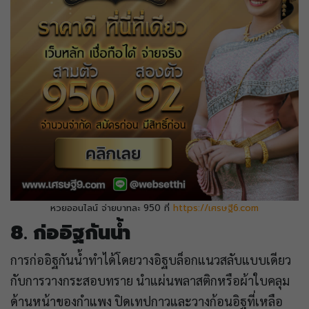
หวยออนไลน์ จ่ายบาทละ 950 ที่
https://เศรษฐี6.com
8. ก่ออิฐกันน้ำ
การก่ออิฐกันน้ำทำได้โดยวางอิฐบล็อกแนวสลับแบบเดียว
กับการวางกระสอบทราย นำแผ่นพลาสติกหรือผ้าใบคลุม
ด้านหน้าของกำแพง ปิดเทปกาวและวางก้อนอิฐที่เหลือ