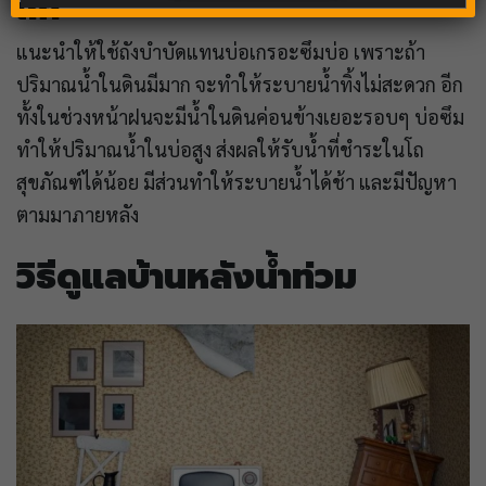
เก่า
แนะนำให้ใช้ถังบำบัดแทนบ่อเกรอะซึมบ่อ เพราะถ้า
ปริมาณน้ำในดินมีมาก จะทำให้ระบายน้ำทิ้งไม่สะดวก อีก
ทั้งในช่วงหน้าฝนจะมีน้ำในดินค่อนข้างเยอะรอบๆ บ่อซึม
ทำให้ปริมาณน้ำในบ่อสูง ส่งผลให้รับน้ำที่ชำระในโถ
สุขภัณฑ์ได้น้อย มีส่วนทำให้ระบายน้ำได้ช้า และมีปัญหา
ตามมาภายหลัง
วิธีดูแลบ้านหลังน้ำท่วม