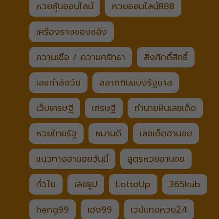
หวยหุ้นออนไลน์
หวยออนไลน์888
เครื่องรางของขลัง
ความเชื่อ / ความศรัทธา
สิ่งศักดิ์สิทธิ์
เลขกำลังวัน
สลากกินแบ่งรัฐบาล
เว็บเศรษฐี
เศรษฐี
ทำนายฝันเลขเด็ด
หวยไทยรัฐ
หมานดี
เลขเด็ดฮานอย
แนวทางฮานอยวันนี้
สูตรหวยฮานอย
ทั่วไป
เลขธูป
LottoUp
365kub
heng99
เฮง99
เวปแทงหวย24