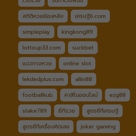
เว็บรวย
รับทำเว็บพนัน
สถิติหวยย้อนหลัง
เศรษฐี6.com
simpleplay
kingkong89
lottoup33.com
suckbet
แนวทางหวย
online slot
lekdedplus.com
allin88
footballkub
คาสิโนออนไลน์
ezg88
stake789
ยี่กีรวย
สูตรยี่กีเศรษฐี
สูตรยี่กีเครื่องคิดเลข
joker gaming