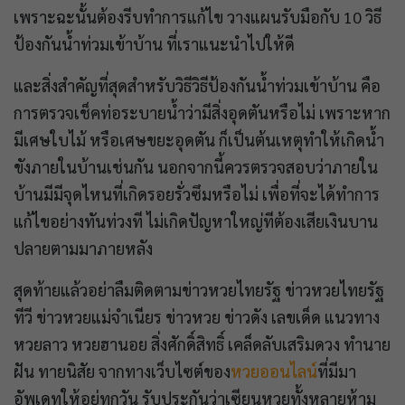
เพราะฉะนั้นต้องรีบทำการแก้ไข วางแผนรับมือกับ 10 วิธี
ป้องกันน้ำท่วมเข้าบ้าน ที่เราแนะนำไปให้ดี
และสิ่งสำคัญที่สุดสำหรับวิธีวิธี​ป้องกัน​น้ำท่วมเข้าบ้าน คือ
การตรวจเช็คท่อระบายน้ำว่ามีสิ่งอุดตันหรือไม่ เพราะหาก
มีเศษใบไม้ หรือเศษขยะอุดตัน ก็เป็นต้นเหตุทำให้เกิดน้ำ
ขังภายในบ้านเช่นกัน นอกจากนี้ควรตรวจสอบว่าภายใน
บ้านมีมีจุดไหนที่เกิดรอยรั่วซึมหรือไม่ เพื่อที่จะได้ทำการ
แก้ไขอย่างทันท่วงที ไม่เกิดปัญหาใหญ่ทีต้องเสียเงินบาน
ปลายตามมาภายหลัง
สุดท้ายแล้วอย่าลืมติดตามข่าวหวยไทยรัฐ ข่าวหวยไทยรัฐ
ทีวี ข่าวหวยแม่จําเนียร ข่าวหวย ข่าวดัง เลขเด็ด แนวทาง
หวยลาว หวยฮานอย สิ่งศักดิ์สิทธิ์ เคล็ดลับเสริมดวง ทำนาย
ฝัน ทายนิสัย จากทางเว็บไซต์ของ
หวยออนไลน์
ที่มีมา
อัพเดทให้อยู่ทุกวัน รับประกันว่าเซียนหวยทั้งหลายห้าม