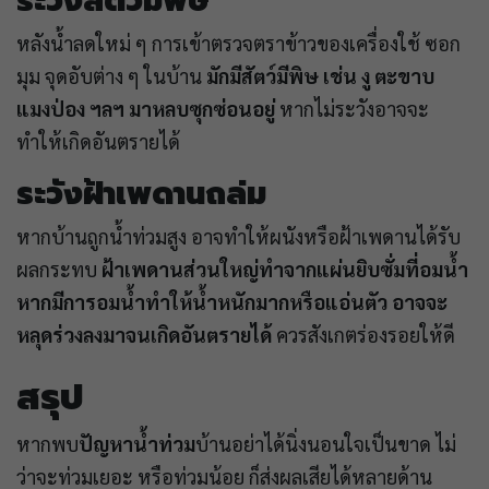
ระวังสัตว์มีพิษ
หลังน้ำลดใหม่ ๆ การเข้าตรวจตราข้าวของเครื่องใช้ ซอก
มุม จุดอับต่าง ๆ ในบ้าน
มักมีสัตว์มีพิษ เช่น งู ตะขาบ
แมงป่อง ฯลฯ มาหลบซุกซ่อนอยู่
หากไม่ระวังอาจจะ
ทำให้เกิดอันตรายได้
ระวังฝ้าเพดานถล่ม
หากบ้านถูกน้ำท่วมสูง อาจทำให้ผนังหรือฝ้าเพดานได้รับ
ผลกระทบ
ฝ้าเพดานส่วนใหญ่ทำจากแผ่นยิบซั่มที่อมน้ำ
หากมีการอมน้ำทำให้น้ำหนักมากหรือแอ่นตัว อาจจะ
หลุดร่วงลงมาจนเกิดอันตรายได้
ควรสังเกตร่องรอยให้ดี
สรุป
หากพบ
ปัญหาน้ำท่วม
บ้านอย่าได้นิ่งนอนใจเป็นขาด ไม่
ว่าจะท่วมเยอะ หรือท่วมน้อย ก็ส่งผลเสียได้หลายด้าน